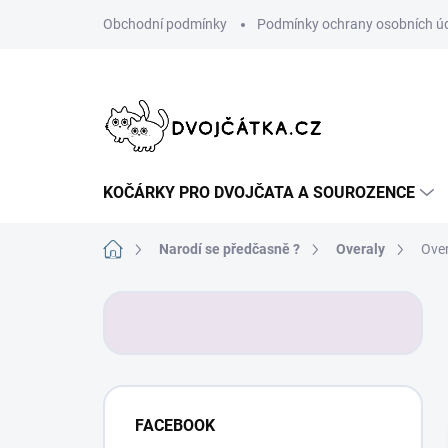
Přejít
Obchodní podmínky
Podmínky ochrany osobních ú
na
obsah
KOČÁRKY PRO DVOJČATA A SOUROZENCE
Domů
Narodí se předčasně ?
Overaly
Over
P
o
s
t
r
a
FACEBOOK
n