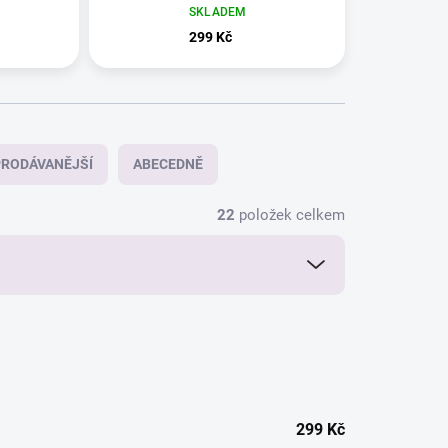
SKLADEM
299 Kč
RODÁVANĚJŠÍ
ABECEDNĚ
22
položek celkem
299
Kč