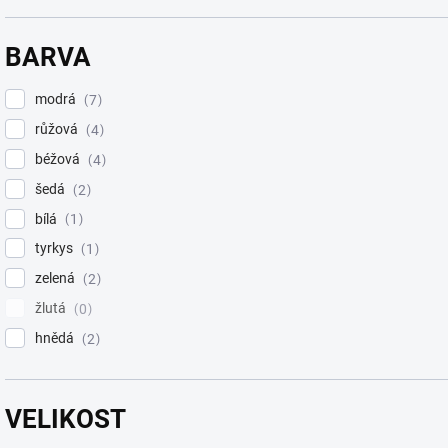
BARVA
modrá
7
růžová
4
béžová
4
šedá
2
bílá
1
tyrkys
1
zelená
2
žlutá
0
hnědá
2
VELIKOST