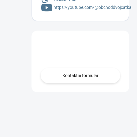
https://youtube.com/@obchoddvojcatka
Máte otázku?
Napište mi.
Kontaktní formulář