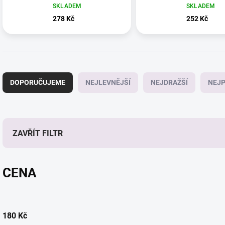
SKLADEM
SKLADEM
278 Kč
252 Kč
Ř
a
DOPORUČUJEME
NEJLEVNĚJŠÍ
NEJDRAŽŠÍ
NEJP
z
e
n
í
p
ZAVŘÍT FILTR
r
o
d
CENA
u
k
t
ů
180
Kč