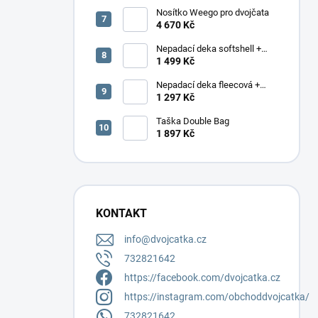
Nosítko Weego pro dvojčata
4 670 Kč
Nepadací deka softshell +
podložka
1 499 Kč
Nepadací deka fleecová +
podložka
1 297 Kč
Taška Double Bag
1 897 Kč
KONTAKT
info
@
dvojcatka.cz
732821642
https://facebook.com/dvojcatka.cz
https://instagram.com/obchoddvojcatka/
732821642