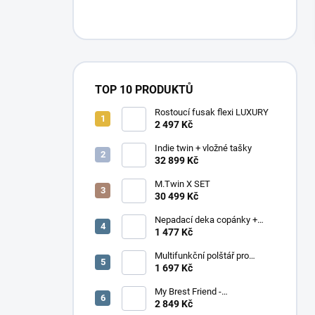
n
í
p
a
n
e
TOP 10 PRODUKTŮ
l
Rostoucí fusak flexi LUXURY
2 497 Kč
Indie twin + vložné tašky
32 899 Kč
M.Twin X SET
30 499 Kč
Nepadací deka copánky +
podložka
1 477 Kč
Multifunkční polštář pro
dvojčata Elefant
1 697 Kč
My Brest Friend -
MOMENTÁLNĚ NEDOSTUPNÉ
2 849 Kč