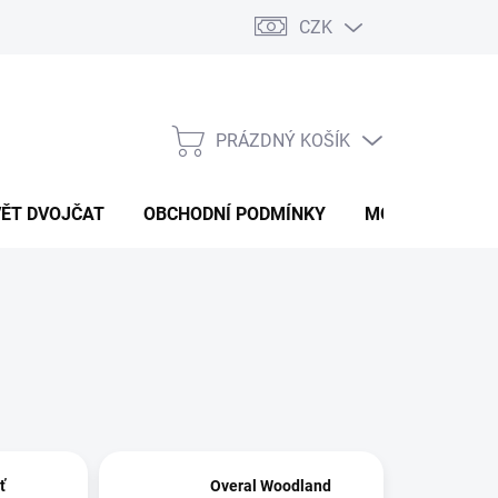
CZK
PRÁZDNÝ KOŠÍK
NÁKUPNÍ
KOŠÍK
VĚT DVOJČAT
OBCHODNÍ PODMÍNKY
MOJE OBJEDNÁ
ť
Overal Woodland