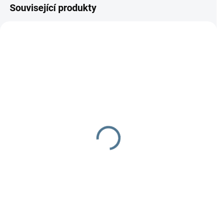
Související produkty
SKLADEM DO TÝDNE
SKLADEM
Šidítko Preemie
Podkova na polohování
75 Kč
439 Kč
Do košíku
Do košíku
Šidítko pro dříve narozená
Znáte z porodnice - podkova na
miminka.barva bílá, velikost
polohování miminek. Potah je ze
latexové savičky vyhovuje
100% bavlny. Náplň rouno.
nejmenším...