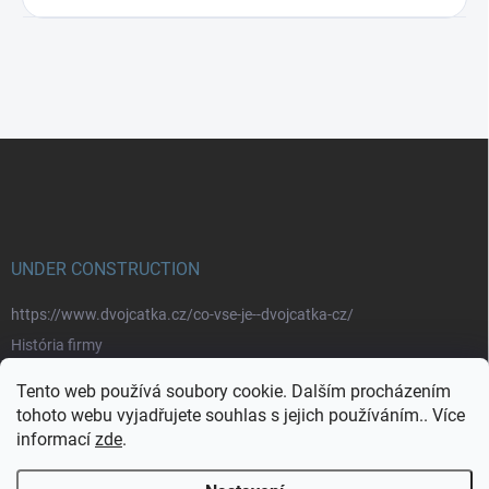
Z
á
p
a
t
í
UNDER CONSTRUCTION
https://www.dvojcatka.cz/co-vse-je--dvojcatka-cz/
História firmy
Prečo nakupovať u nás
Tento web používá soubory cookie. Dalším procházením
Značky
tohoto webu vyjadřujete souhlas s jejich používáním.. Více
informací
zde
.
https://www.dvojcatka.cz/kontakty/>