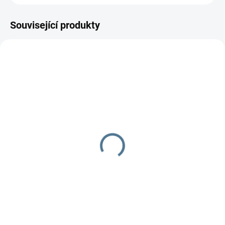
Související produkty
SKLADEM
Body Labuť
160 Kč
Do košíku
100% bavlna