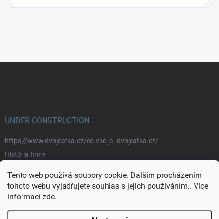
Z
á
p
a
t
í
UNDER CONSTRUCTION
https://www.dvojcatka.cz/co-vse-je--dvojcatka-cz/
História firmy
Prečo nakupovať u nás
Tento web používá soubory cookie. Dalším procházením
Značky
tohoto webu vyjadřujete souhlas s jejich používáním.. Více
informací
zde
.
https://www.dvojcatka.cz/kontakty/>