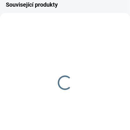
Související produkty
SKLADEM DO TÝDNE
SKLADEM
Šidítko Preemie
Podkova na polohování
75 Kč
439 Kč
Do košíku
Do košíku
Šidítko pro dříve narozená
Znáte z porodnice - podkova na
miminka.barva bílá, velikost
polohování miminek. Potah je ze
latexové savičky vyhovuje
100% bavlny. Náplň rouno.
nejmenším...