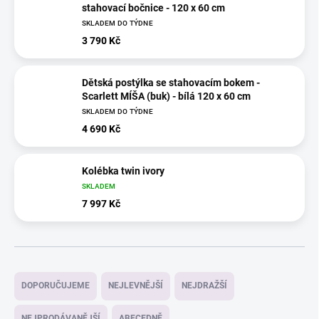
stahovací bočnice - 120 x 60 cm
SKLADEM DO TÝDNE
3 790 Kč
Dětská postýlka se stahovacím bokem -
Scarlett MÍŠA (buk) - bílá 120 x 60 cm
SKLADEM DO TÝDNE
4 690 Kč
Kolébka twin ivory
SKLADEM
7 997 Kč
Ř
a
DOPORUČUJEME
NEJLEVNĚJŠÍ
NEJDRAŽŠÍ
z
e
NEJPRODÁVANĚJŠÍ
ABECEDNĚ