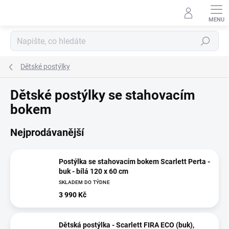
Přejít
na
obsah
Hledat
Dětské postýlky
Dětské postýlky se stahovacím
bokem
Nejprodávanější
Postýlka se stahovacím bokem Scarlett Perta -
buk - bílá 120 x 60 cm
SKLADEM DO TÝDNE
3 990 Kč
Dětská postýlka - Scarlett FIRA ECO (buk),