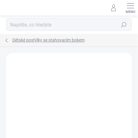
Přejít
na
obsah
Hledat
Dětské postýlky se stahovacím bokem
Neohodnoceno
Podrobnosti hodnocení
ZNAČKA:
SCARLETT