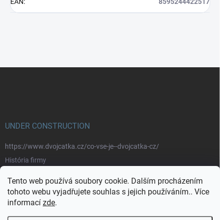
EAN
:
8595244422517
Z
á
p
a
t
í
UNDER CONSTRUCTION
https://www.dvojcatka.cz/co-vse-je--dvojcatka-cz/
História firmy
Prečo nakupovať u nás
Tento web používá soubory cookie. Dalším procházením
Značky
tohoto webu vyjadřujete souhlas s jejich používáním.. Více
informací
zde
.
https://www.dvojcatka.cz/kontakty/>