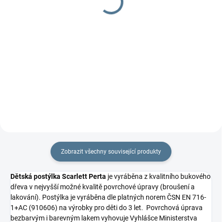
890 Kč
380 Kč
Do košíku
Do košíku
Dětská kokosová matrace
Dětská molitanová matrace
Scarlett Agáta je vyrobena z
Výrobek vyhovuje Vyhlášce
tepelně upravených kokosových
Ministerstva zdravotnictví ČR č.
vláken v...
84/2001 Sb.,...
Zobrazit všechny související produkty
Dětská postýlka Scarlett Perta
je vyráběna z kvalitního bukového
dřeva v nejvyšší možné kvalitě povrchové úpravy (broušení a
lakování). Postýlka je vyráběna dle platných norem
ČSN EN 716-
1+AC (910606)
na výrobky pro děti do 3 let. Povrchová úprava
bezbarvým i barevným lakem vyhovuje Vyhlášce Ministerstva