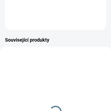
generací.
DETAILNÍ INFORMACE
ZEPTAT SE
Související produkty
SKLADEM DO TÝDNE
SKLADEM DO TÝDNE
Matrace do proutěného
Molitanová matrace do
koše - Scarlett Agáta 86
kolébky a postýlky Baby
x 46 x 8 cm
Scarlett - 90 x 41 x 6 cm