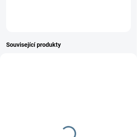
Zakoupením této postýlky získáte jistotu a bezpečí vašeho dítěte a
možnost využití pro další přírůstek do rodiny.
ZEPTAT SE
Související produkty
SKLADEM DO TÝDNE
SKLADEM DO TÝDNE
Molitanová matrace do
Matrace Scarlett NELA
kolébky a postýlky Baby
kokos-PUR pěna-kokos
Scarlett - 90 x 41 x 6 cm
(120 x 60 x 8 cm)
380 Kč
899 Kč