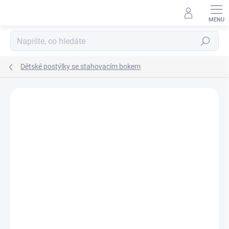
Přejít
na
obsah
Hledat
Dětské postýlky se stahovacím bokem
Neohodnoceno
Podrobnosti hodnocení
ZNAČKA:
SCARLETT