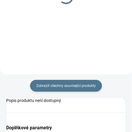
Do košíku
Do košíku
Dětská molitanová matrace
Dětská kokosová matrace je
Výrobek vyhovuje Vyhlášce
vyrobena z tepelně upravených
Ministerstva zdravotnictví ČR č.
kokosových vláken v kombinaci s
84/2001 Sb.,...
PUR...
Zobrazit všechny související produkty
Popis produktu není dostupný
Doplňkové parametry