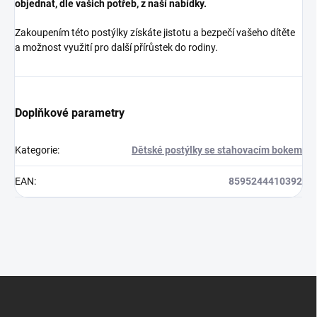
objednat, dle vašich potřeb, z naší nabídky.
Zakoupením této postýlky získáte jistotu a bezpečí vašeho dítěte
a možnost využití pro další přírůstek do rodiny.
Doplňkové parametry
Kategorie
:
Dětské postýlky se stahovacím bokem
EAN
:
8595244410392
Z
á
p