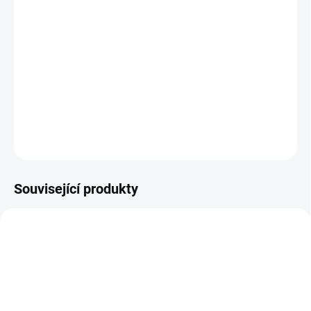
Kolečka ani matrace nejsou součástí postýlky, ale je možné si je
objednat, dle vašich potřeb, z naší nabídky.
Zakoupením této postýlky získáte jistotu a bezpečí vašeho dítěte a
možnost využití pro další přírůstek do rodiny.
DETAILNÍ INFORMACE
ZEPTAT SE
Související produkty