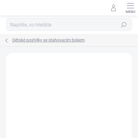
Přejít
na
obsah
Hledat
Dětské postýlky se stahovacím bokem
Neohodnoceno
Podrobnosti hodnocení
ZNAČKA:
SCARLETT