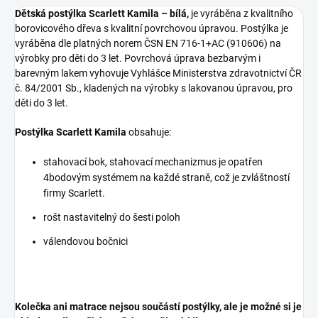
Dětská postýlka Scarlett Kamila – bílá,
je vyráběna z kvalitního
borovicového dřeva s kvalitní povrchovou úpravou. Postýlka je
vyráběna dle platných norem
ČSN EN 716-1+AC (910606)
na
výrobky pro děti do 3 let. Povrchová úprava bezbarvým i
barevným lakem vyhovuje Vyhlášce Ministerstva zdravotnictví ČR
č. 84/2001 Sb., kladených na výrobky s lakovanou úpravou, pro
děti do 3 let.
Postýlka Scarlett Kamila
obsahuje:
stahovací bok, stahovací mechanizmus je opatřen
4bodovým systémem na každé straně, což je zvláštností
firmy Scarlett.
rošt nastavitelný do šesti poloh
válendovou bočnici
Kolečka ani matrace nejsou součástí postýlky, ale je možné si je