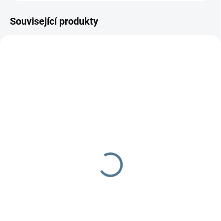
Související produkty
SKLADEM DO TÝDNE
SKLADEM DO TÝDNE
Zavinovačka růžek
Zavinovačka růžek
Scarlett Arbas - modrá
Scarlett MÉĎA - růžová
290 Kč
349 Kč
Do košíku
Do košíku
Zavinovačka je vyrobena ze 100
Zavinovačka je vyrobena ze 100
% bavlny a polyesterového
% bavlny a polyesterového
rouna. Rozměr
rouna.Rozměr rychlozavinovačky