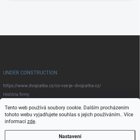
Z
á
p
a
t
í
UNDER CONSTRUCTION
https://www.dvojcatka.cz/co-vse-je--dvojcatka-cz/
História firmy
Prečo nakupovať u nás
Tento web používá soubory cookie. Dalším procházením
Značky
tohoto webu vyjadřujete souhlas s jejich používáním.. Více
informací
zde
.
https://www.dvojcatka.cz/kontakty/>
Nastavení