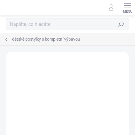
Přejít
na
obsah
Hledat
dětské postýlky s kompletní výbavou
Neohodnoceno
Podrobnosti hodnocení
ZNAČKA:
SCARLETT