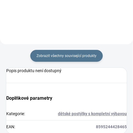
rychlozavinovačky je 77 ×...
je 77 ×...
Zobrazit všechny související produkty
Popis produktu není dostupný
Doplňkové parametry
Kategorie
:
dětské postýlky s kompletní výbavou
EAN
:
8595244428465