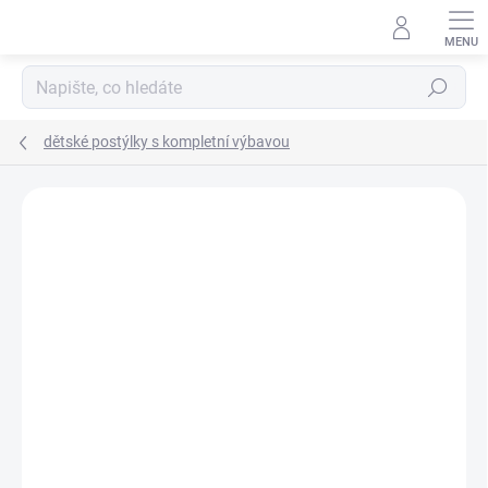
Přejít
na
obsah
Hledat
dětské postýlky s kompletní výbavou
Neohodnoceno
Podrobnosti hodnocení
ZNAČKA:
SCARLETT