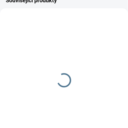
Související produkty
SKLADEM DO TÝDNE
SKLADEM DO TÝDNE
Zavinovačka růžek
Zavinovačka růžek
Scarlett Afrika - béžová
Scarlett MÉĎA - béžová
290 Kč
349 Kč
Do košíku
Do košíku
Zavinovačka Scarlett Afrika
Zavinovačka je vyrobena ze 100
Složení:100 % bavlna a
% bavlny a polyesterového
polyesterového rouna Rozměr: 77
rouna.Rozměr rychlozavinovačky
× 77 cm
je 77 ×...