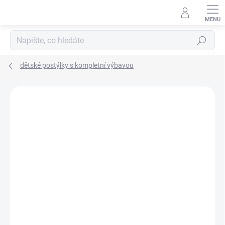
Přejít
na
obsah
Hledat
dětské postýlky s kompletní výbavou
Neohodnoceno
Podrobnosti hodnocení
ZNAČKA:
SCARLETT