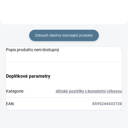
Zobrazit všechny související produkty
Popis produktu není dostupný
Doplňkové parametry
Kategorie
:
dětské postýlky s kompletní výbavou
EAN
:
8595244433728