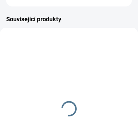
Související produkty
SKLADEM DO TÝDNE
SKLADEM DO TÝDNE
Zavinovačka - růžek -
Zavinovačka růžek
Scarlett hvězdička -
Scarlett Arbas - modrá
béžová
290 Kč
349 Kč
Do košíku
Do košíku
Zavinovačka je vyrobena ze 100
% bavlny a polyesterového
Zavinovačka je vyrobena ze 100