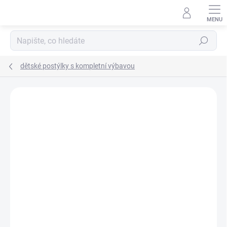
Přejít
na
obsah
Hledat
dětské postýlky s kompletní výbavou
Neohodnoceno
Podrobnosti hodnocení
ZNAČKA:
SCARLETT