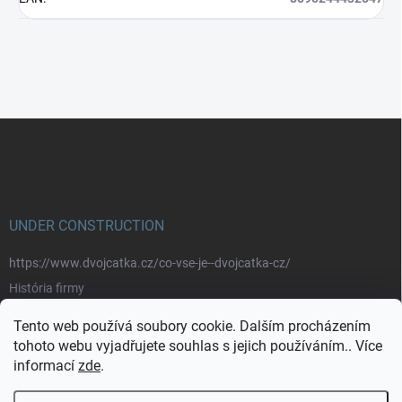
Z
á
p
a
t
í
UNDER CONSTRUCTION
https://www.dvojcatka.cz/co-vse-je--dvojcatka-cz/
História firmy
Prečo nakupovať u nás
Tento web používá soubory cookie. Dalším procházením
Značky
tohoto webu vyjadřujete souhlas s jejich používáním.. Více
informací
zde
.
https://www.dvojcatka.cz/kontakty/>