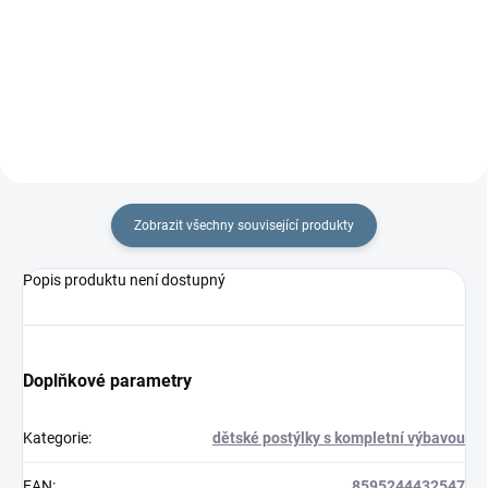
rouna. Rozměr
% bavlny a polyesterového
rychlozavinovačky je 77 ×...
rouna.Rozměr rychlozavinovačky
je 77 ×...
Zobrazit všechny související produkty
Popis produktu není dostupný
Doplňkové parametry
Kategorie
:
dětské postýlky s kompletní výbavou
EAN
:
8595244432547