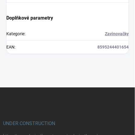
Doplňkové parametry
Kategorie
:
Zavinovačky
EAN
:
8595244401654
Z
á
p
a
t
í
UNDER CONSTRUCTION