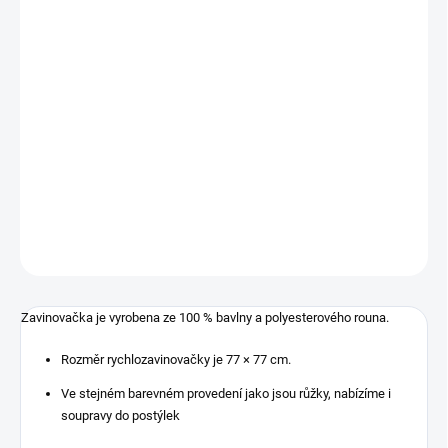
−
+
Přidat do košíku
Zavinovačka je vyrobena ze 100 % bavlny a polyesterového rouna.
Rozměr rychlozavinovačky je 77 × 77 cm.
Ve stejném barevném provedení jako jsou růžky, nabízíme i
soupravy do postýlek
DETAILNÍ INFORMACE
ZEPTAT SE
Zavinovačka je vyrobena ze 100 % bavlny a polyesterového rouna.
Rozměr rychlozavinovačky je 77 × 77 cm.
Ve stejném barevném provedení jako jsou růžky, nabízíme i
soupravy do postýlek