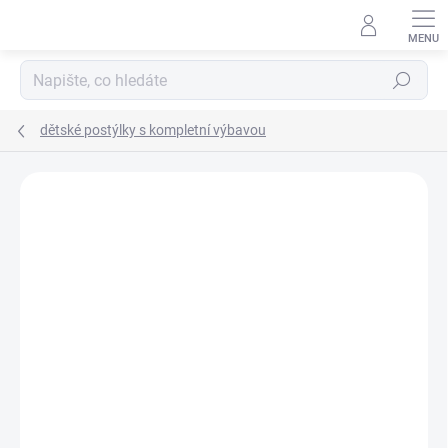
Přejít
na
obsah
Hledat
dětské postýlky s kompletní výbavou
Neohodnoceno
Podrobnosti hodnocení
ZNAČKA:
SCARLETT