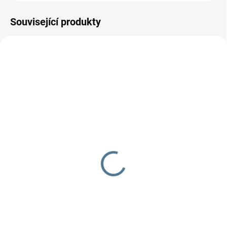
Související produkty
SKLADEM DO TÝDNE
SKLADEM DO TÝDNE
Zavinovačka růžek
Zavinovačka - růžek -
Scarlett Bambulka - šedá
Scarlett Mráček - modrá
490 Kč
290 Kč
Do košíku
Do košíku
Zavinovačka je vyrobena ze 100
Zavinovačka je vyrobena ze 100
% bavlny a polyesterového
% bavlny a polyesterového rouna.
rouna. Rozměr
Rozměr rychlozavinovačky je 77