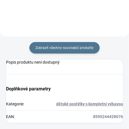
rychlozavinovačky je 77 ×...
×...
Zobrazit všechny související produkty
Popis produktu není dostupný
Doplňkové parametry
Kategorie
:
dětské postýlky s kompletní výbavou
EAN
:
8595244428076