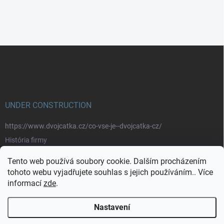
Z
á
p
a
t
í
UNDER CONSTRUCTION
https://www.dvojcatka.cz/co-vse-je--dvojcatka-cz/
História firmy
Prečo nakupovať u nás
Tento web používá soubory cookie. Dalším procházením
Značky
tohoto webu vyjadřujete souhlas s jejich používáním.. Více
informací
zde
.
https://www.dvojcatka.cz/kontakty/>
Nastavení