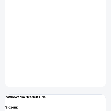
−
+
Přidat do košíku
Zavinovačka Scarlett Grisi
Složení:
100 % bavlna a polyesterové rouno
Rozměr:
77 × 77 cm
Ve stejném barevném provedení jako jsou růžky, nabízíme i
soupravy do postýlek.
DETAILNÍ INFORMACE
ZEPTAT SE
Zavinovačka Scarlett Grisi
Složení: