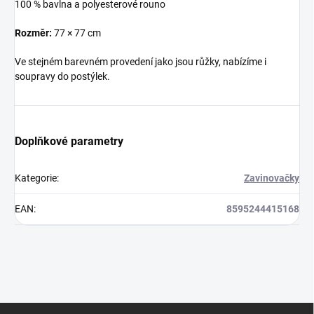
100 % bavlna a polyesterové rouno
Rozměr:
77 × 77 cm
Ve stejném barevném provedení jako jsou růžky, nabízíme i
soupravy do postýlek.
Doplňkové parametry
Kategorie
:
Zavinovačky
EAN
:
8595244415168
Z