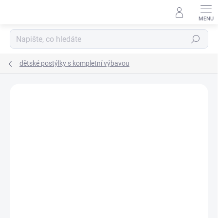
Přejít
na
obsah
Hledat
dětské postýlky s kompletní výbavou
Neohodnoceno
Podrobnosti hodnocení
ZNAČKA:
SCARLETT