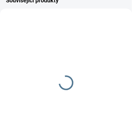
Související produkty
SKLADEM DO TÝDNE
SKLADEM DO TÝDNE
Zavinovačka - růžek -
Zavinovačka - růžek -
Scarlett Matěj - béžová
Scarlett Toro - šedá
290 Kč
290 Kč
Do košíku
Do košíku
Zavinovačka je vyrobena ze 100
Zavinovačka je vyrobena ze 100
% bavlny a polyesterového
% bavlny a polyesterového rouna.
rouna.Rozměr rychlozavinovačky
Rozměr rychlozavinovačky je 77
je 77 ×...
×...