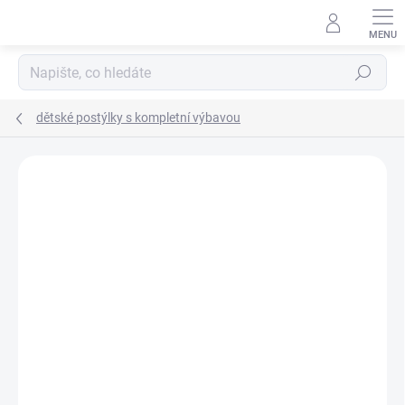
Přejít
na
obsah
Hledat
dětské postýlky s kompletní výbavou
Neohodnoceno
Podrobnosti hodnocení
ZNAČKA:
SCARLETT