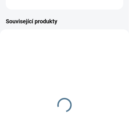
ZEPTAT SE
Související produkty
SKLADEM DO TÝDNE
SKLADEM DO TÝDNE
Zavinovačka růžek
Zavinovačka - růžek -
Scarlett MÉĎA - růžová
Scarlett Mráček - zelená
349 Kč
290 Kč
Do košíku
Do košíku
Zavinovačka je vyrobena ze 100
Zavinovačka je vyrobena ze 100