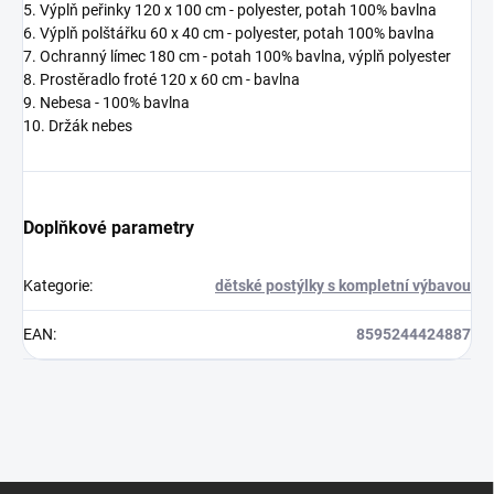
5. Výplň peřinky 120 x 100 cm - polyester,
potah 100% bavlna
6. Výplň polštářku 60 x 40 cm - polyester,
potah 100% bavlna
7. Ochranný límec 180 cm - potah 100% bavlna, výplň polyester
8. Prostěradlo froté 120 x 60 cm - bavlna
9. Nebesa
- 100% bavlna
10. Držák nebes
Doplňkové parametry
Kategorie
:
dětské postýlky s kompletní výbavou
EAN
:
8595244424887
Z