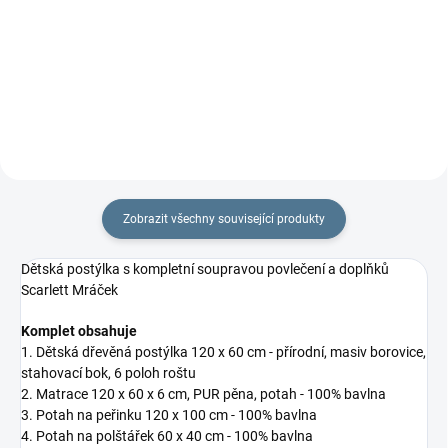
% bavlny a polyesterového
% bavlny a polyesterového rouna.
rouna.Rozměr rychlozavinovačky
Rozměr rychlozavinovačky je 77
je 77 ×...
×...
Zobrazit všechny související produkty
Dětská postýlka s kompletní soupravou povlečení a doplňků
Scarlett Mráček
Komplet obsahuje
1. Dětská dřevěná postýlka 120 x 60 cm - přírodní, masiv borovice,
stahovací bok, 6 poloh roštu
2. Matrace 120 x 60 x 6 cm,
PUR pěna, potah - 100% bavlna
3. Potah na peřinku 120 x 100 cm - 100% bavlna
4. Potah na polštářek 60 x 40 cm - 100% bavlna