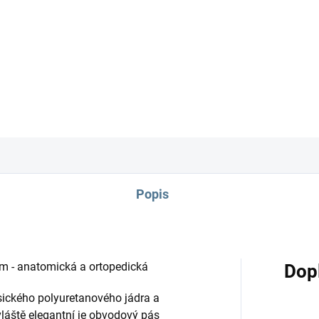
DETAILNÍ INFORMACE
Popis
m - anatomická a ortopedická
Dop
sického polyuretanového jádra a
láště elegantní je obvodový pás