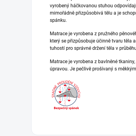
vyrobený háčkovanou stuhou odpovídající
mimořádně přizpůsobivá tělu a je schopn
spánku.
Matrace je vyrobena z pružného pěnovéh
který se přizpůsobuje účinně tvaru těla a 
tuhostí pro správné držení těla v průbě
Matrace je vyrobena z bavlněné tkaniny, z
úpravou. Je pečlivě prošívaný s měkkým