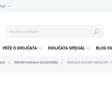
dajů
Hledat
PÉČE O DVOJČATA
DVOJČATA SPECIÁL
BLOG S
ace
Dětské matrace do postýlky
Matrace Scarlett Mena/08 - 1
ocení
ZNAČKA:
SCARLETT
1 250 Kč
Měrná
SKLADEM DO TÝDNE
cena: