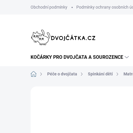
Přejít
Obchodní podmínky
Podmínky ochrany osobních ú
na
obsah
KOČÁRKY PRO DVOJČATA A SOUROZENCE
Domů
Péče o dvojčata
Spinkání dětí
Matr
Neohodnoceno
Podrobnosti hodn