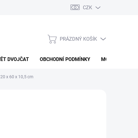
CZK
PRÁZDNÝ KOŠÍK
NÁKUPNÍ
KOŠÍK
VĚT DVOJČAT
OBCHODNÍ PODMÍNKY
MOJE OBJEDNÁ
20 x 60 x 10,5 cm