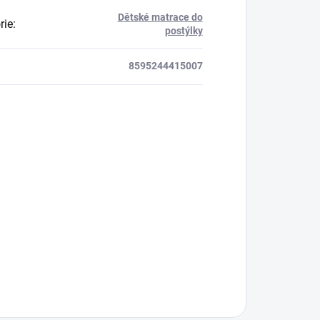
Dětské matrace do
rie
:
postýlky
8595244415007