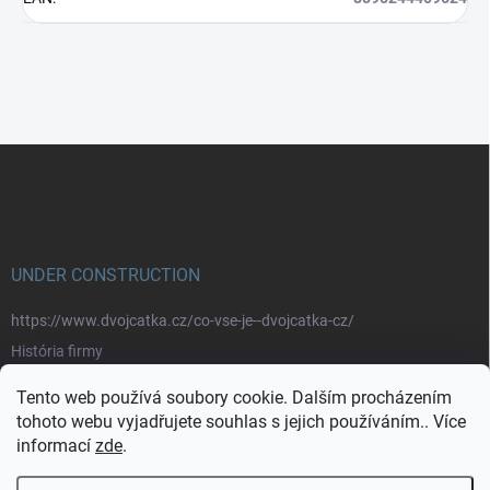
Z
á
p
a
t
í
UNDER CONSTRUCTION
https://www.dvojcatka.cz/co-vse-je--dvojcatka-cz/
História firmy
Prečo nakupovať u nás
Tento web používá soubory cookie. Dalším procházením
Značky
tohoto webu vyjadřujete souhlas s jejich používáním.. Více
informací
zde
.
https://www.dvojcatka.cz/kontakty/>