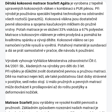
Dětská kokosová matrace Scarlett Agáta
je vyrobena z tepelně
upravených kokosových vláken v kombinaci s PUR pěnou. Při
výrobě je používána speciální tepelná technologie na odstranění
všech roztočů (parazitů). Kokosová vlákna jsou dostatečně
pevně slisována a spojena kaučukovým mlíčkem do pružně
vrstvy. Potah matrace je ve složení 33% viskóza a 67% polyester.
Matrace s kokosovým vláknem je velmi prodyšná a pomáhá ke
kvalitnímu spánku a vývoji dítěte. Kokosové vlákno se i po
namočení rychle vysuší a vyvětrá. Potahový materiál je sundavací
a dá se prát samostatně v pračce, dle návodu k používání.
Výrobek vyhovuje Vyhlášce Ministerstva zdravotnictví ČR č.
84/2001 Sb., kladených na výrobky pro děti do 3 let.
Při výběru je důležité zvolit dostatečně pevnou a pružnou matraci.
Dítě na matraci nejen leží, ale také podstatnou část doby strávené
v postýlce, sedí nebo stojí. U málo pružných a pevných matrací
může docházet k prošlapování až do roštu postýlky a
deformování nožiček.
Matrace Scarlett
jsou vyráběny ve vysoké kvalitě pevnosti a
pružnosti. Základním způsobem rozeznání našich matrací je