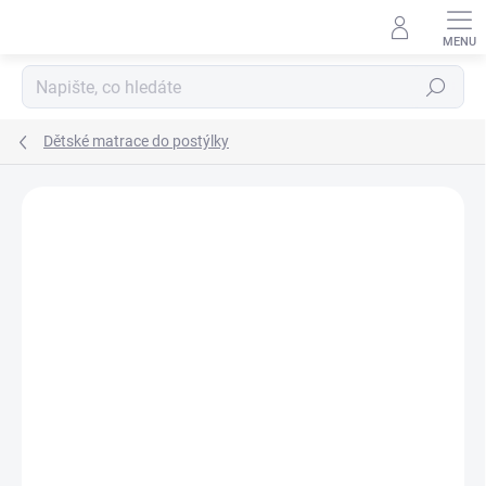
Přejít
na
obsah
Hledat
Dětské matrace do postýlky
Neohodnoceno
Podrobnosti hodnocení
ZNAČKA:
SCARLETT