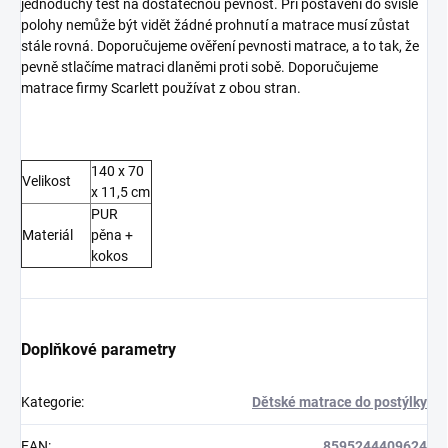
jednoduchý test na dostatečnou pevnost. Při postavení do svislé
polohy nemůže být vidět žádné prohnutí a matrace musí zůstat
stále rovná. Doporučujeme ověření pevnosti matrace, a to tak, že
pevně stlačíme matraci dlaněmi proti sobě. Doporučujeme
matrace firmy Scarlett používat z obou stran.
140 x 70
Velikost
x 11,5 cm
PUR
Materiál
pěna +
kokos
Doplňkové parametry
Kategorie
:
Dětské matrace do postýlky
EAN
:
8595244409624