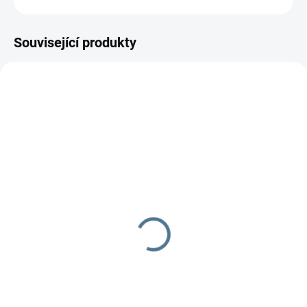
Související produkty
SKLADEM DO TÝDNE
SKLADEM DO TÝDNE
Zavinovačka - růžek -
Zavinovačka růžek
Scarlett Matěj - béžová
Scarlett Kulíšek - šedá
290 Kč
290 Kč
Do košíku
Do košíku
Zavinovačka je vyrobena ze 100
Zavinovačka je vyrobena ze 100
% bavlny a polyesterového
% bavlny a polyesterového