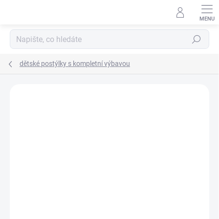
Přejít
na
obsah
Hledat
dětské postýlky s kompletní výbavou
Neohodnoceno
Podrobnosti hodnocení
ZNAČKA:
SCARLETT