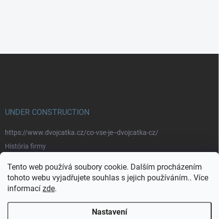
Z
á
p
a
t
í
UNDER CONSTRUCTION
https://www.dvojcatka.cz/co-vse-je--dvojcatka-cz/
História firmy
Prečo nakupovať u nás
Tento web používá soubory cookie. Dalším procházením
Značky
tohoto webu vyjadřujete souhlas s jejich používáním.. Více
informací
zde
.
https://www.dvojcatka.cz/kontakty/>
Nastavení