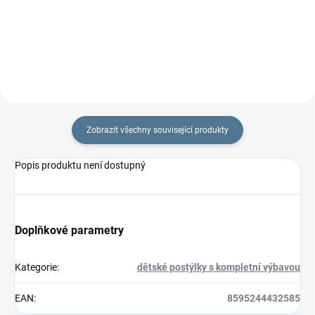
rouna.Rozměr rychlozavinovačky
rouna. Rozměr
je 77 ×...
rychlozavinovačky je 77 ×...
Zobrazit všechny související produkty
Popis produktu není dostupný
Doplňkové parametry
Kategorie
:
dětské postýlky s kompletní výbavou
EAN
:
8595244432585