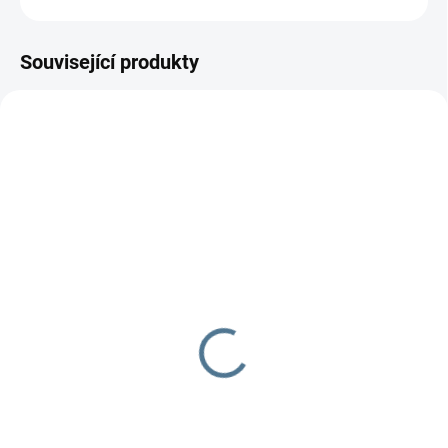
Související produkty
SKLADEM DO TÝDNE
SKLADEM DO TÝDNE
Zavinovačka růžek
Zavinovačka - růžek -
Scarlett Bambulka - šedá
Scarlett Toro - růžová
490 Kč
290 Kč
Do košíku
Do košíku
Zavinovačka je vyrobena ze 100
Zavinovačka je vyrobena ze 100
% bavlny a polyesterového
% bavlny a polyesterového rouna.