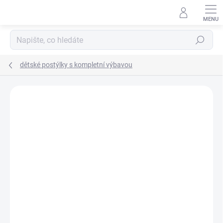
Přejít
na
obsah
Hledat
dětské postýlky s kompletní výbavou
Neohodnoceno
Podrobnosti hodnocení
ZNAČKA:
SCARLETT