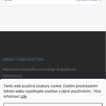
Z
á
p
a
t
í
UNDER CONSTRUCTION
https://www.dvojcatka.cz/co-vse-je--dvojcatka-cz/
História firmy
Prečo nakupovať u nás
Tento web používá soubory cookie. Dalším procházením
Značky
tohoto webu vyjadřujete souhlas s jejich používáním.. Více
informací
zde
.
https://www.dvojcatka.cz/kontakty/>