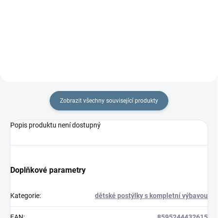
rouna. Rozměr
Rozměr rychlozavinovačky je 77
rychlozavinovačky je 77 ×...
×...
Zobrazit všechny související produkty
Popis produktu není dostupný
Doplňkové parametry
Kategorie
:
dětské postýlky s kompletní výbavou
EAN
:
8595244432615