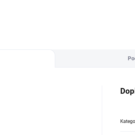
inovačka je vyrobena ze 100
Zavinovačka Scarlett Grisi
avlny a polyesterového
Složení:100 % bavlna a
na. Rozměr
polyesterové rouno Rozměr: 7
lozavinovačky je 77 ×...
77 cm Ve...
Po
Dop
Katego