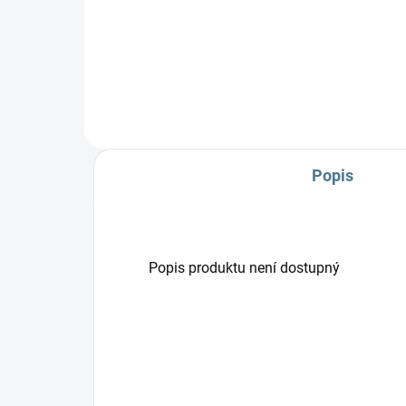
Zavinovačka je vyrobena ze 100
Zav
% bavlny a polyesterového
% b
rouna. Rozměr
rou
rychlozavinovačky je 77 ×...
rych
Popis
Popis produktu není dostupný