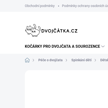
Přejít
Obchodní podmínky
Podmínky ochrany osobních ú
na
obsah
KOČÁRKY PRO DVOJČATA A SOUROZENCE
Domů
Péče o dvojčata
Spinkání dětí
Děts
Neohodnoceno
Podrobnosti hodn