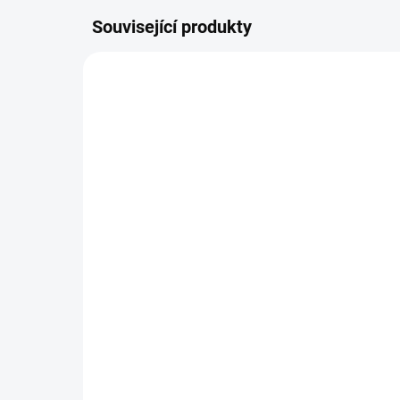
Související produkty
SKLADEM DO TÝDNE
Zavinovačka růžek
Za
Scarlett Koala - modrá
Sca
290 Kč
29
Do košíku