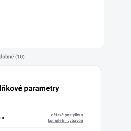
Zavinovačka je vyrobena ze 100
% bavlny a polyesterového
7 ×
rouna. Rozměr
rychlozavinovačky je 77 ×...
dobné (10)
lňkové parametry
dětské postýlky s
rie
:
kompletní výbavou