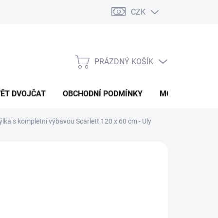
CZK
PRÁZDNÝ KOŠÍK
NÁKUPNÍ
KOŠÍK
VĚT DVOJČAT
OBCHODNÍ PODMÍNKY
MOJE OBJEDNÁ
lka s kompletní výbavou Scarlett 120 x 60 cm - Uly