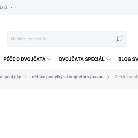
dajů
Hledat
PÉČE O DVOJČATA
DVOJČATA SPECIÁL
BLOG S
ké postýlky
dětské postýlky s kompletní výbavou
Dětská postý
ocení
ZNAČKA:
SCARLETT
3 290 Kč
Měrná
SKLADEM DO TÝDNE
cena: