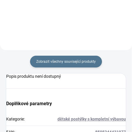
Rozměr rychlozavinovačky je 77
% bavlny a polyesterového
×...
rouna.Rozměr rychlozavinovačky
je 77 ×...
Zobrazit všechny související produkty
Popis produktu není dostupný
Doplňkové parametry
Kategorie
:
dětské postýlky s kompletní výbavou
EAN
:
8595244431977