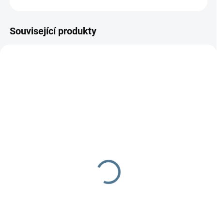
Související produkty
SKLADEM DO TÝDNE
SKLADEM DO TÝDNE
Zavinovačka - růžek -
Zavinovačka - růžek -
Scarlett Mráček - růžová
Scarlett Sovička -
béžová
290 Kč
290 Kč
Do košíku
Do košíku
Zavinovačka je vyrobena ze 100
% bavlny a polyesterového rouna.
Zavinovačka je vyrobena ze 100