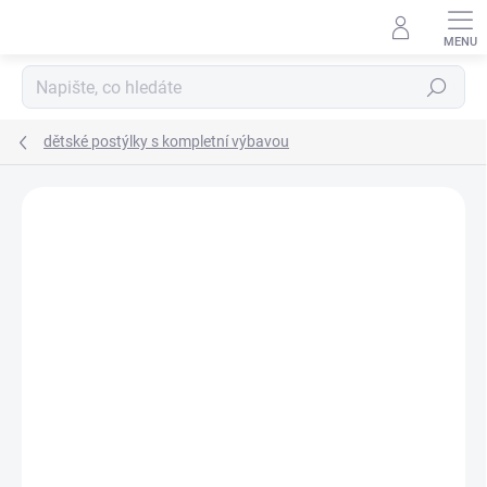
Přejít
na
obsah
Hledat
dětské postýlky s kompletní výbavou
Neohodnoceno
Podrobnosti hodnocení
ZNAČKA:
SCARLETT