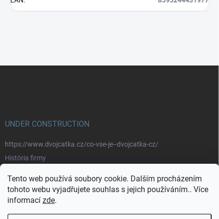
Z
á
p
a
t
í
UNDER CONSTRUCTION
https://www.dvojcatka.cz/co-vse-je--dvojcatka-cz/
História firmy
Prečo nakupovať u nás
Tento web používá soubory cookie. Dalším procházením
Značky
tohoto webu vyjadřujete souhlas s jejich používáním.. Více
informací
zde
.
https://www.dvojcatka.cz/kontakty/>