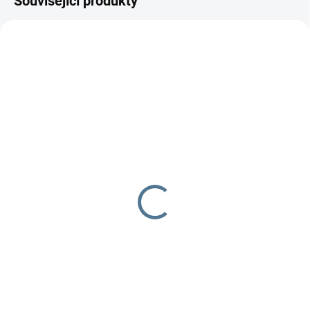
Související produkty
SKLADEM DO TÝDNE
SKLADEM DO TÝDNE
Zavinovačka - růžek -
Zavinovačka - růžek -
Scarlett Sovička -
Scarlett Toro - modrá
béžová
290 Kč
290 Kč
Do košíku
Do košíku
Zavinovačka je vyrobena ze 100
% bavlny a polyesterového rouna.
Zavinovačka je vyrobena ze 100
Rozměr rychlozavinovačky je 77
% bavlny a polyesterového
×...
rouna.Rozměr rychlozavinovačky
je 77 ×...