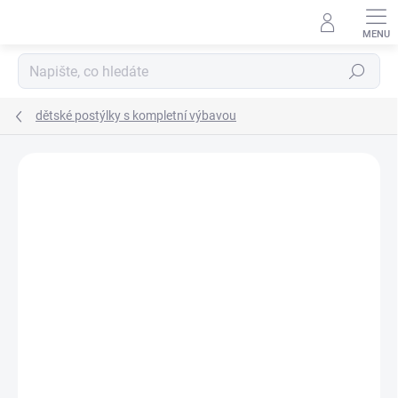
Přejít
na
obsah
Hledat
dětské postýlky s kompletní výbavou
Neohodnoceno
Podrobnosti hodnocení
ZNAČKA:
SCARLETT