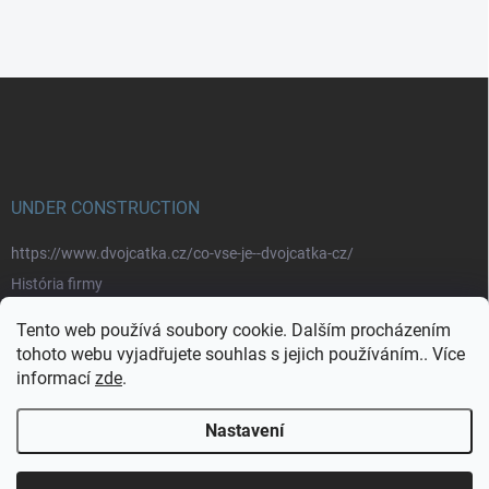
Z
á
p
a
t
í
UNDER CONSTRUCTION
https://www.dvojcatka.cz/co-vse-je--dvojcatka-cz/
História firmy
Prečo nakupovať u nás
Tento web používá soubory cookie. Dalším procházením
Značky
tohoto webu vyjadřujete souhlas s jejich používáním.. Více
informací
zde
.
https://www.dvojcatka.cz/kontakty/>
Nastavení