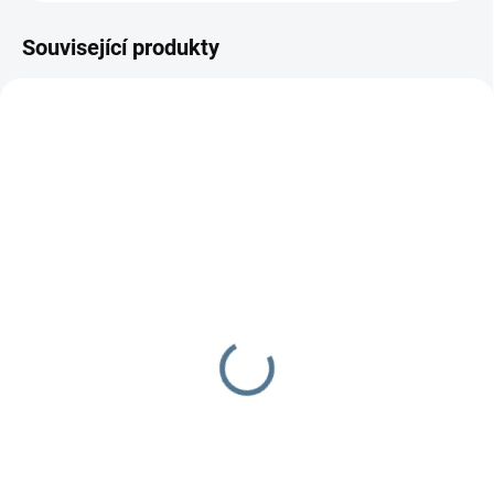
Související produkty
SKLADEM DO TÝDNE
SKLADEM DO TÝDNE
Zavinovačka růžek
Zavinovačka - růžek -
Scarlett JAPY - béžová
Scarlett Toro - béžová
290 Kč
290 Kč
Do košíku
Do košíku
Zavinovačka Scarlett Japy
Zavinovačka je vyrobena ze 100
Složení:100 % bavlna a
% bavlny a polyesterového rouna.
polyesterového rouna Rozměr: 77
Rozměr rychlozavinovačky je 77