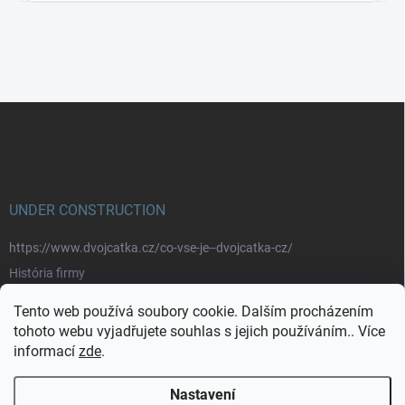
Z
á
p
a
t
í
UNDER CONSTRUCTION
https://www.dvojcatka.cz/co-vse-je--dvojcatka-cz/
História firmy
Prečo nakupovať u nás
Tento web používá soubory cookie. Dalším procházením
Značky
tohoto webu vyjadřujete souhlas s jejich používáním.. Více
informací
zde
.
https://www.dvojcatka.cz/kontakty/>
Nastavení