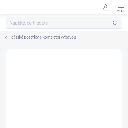
Přejít
na
obsah
Hledat
dětské postýlky s kompletní výbavou
Neohodnoceno
Podrobnosti hodnocení
ZNAČKA:
SCARLETT