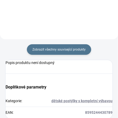
× 77 cm
×...
Zobrazit všechny související produkty
Popis produktu není dostupný
Doplňkové parametry
Kategorie
:
dětské postýlky s kompletní výbavou
EAN
:
8595244430789