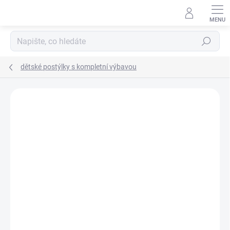
Přejít
na
obsah
Hledat
dětské postýlky s kompletní výbavou
Neohodnoceno
Podrobnosti hodnocení
ZNAČKA:
SCARLETT