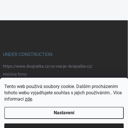
Z
á
p
a
t
í
UNDER CONSTRUCTION
https://www.dvojcatka.cz/co-vse-je--dvojcatka-cz/
História firmy
Prečo nakupovať u nás
Tento web používá soubory cookie. Dalším procházením
Značky
tohoto webu vyjadřujete souhlas s jejich používáním.. Více
informací
zde
.
https://www.dvojcatka.cz/kontakty/>
Nastavení