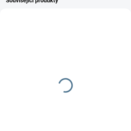
Související produkty
SKLADEM DO TÝDNE
SKLADEM DO TÝDNE
Zavinovačka - růžek -
Zavinovačka růžek
Scarlett hvězdička -
Scarlett Koala - modrá
béžová
290 Kč
349 Kč
Do košíku
Do košíku
Zavinovačka je vyrobena ze 100
% bavlny a polyesterového
Zavinovačka je vyrobena ze 100
rouna. Rozměr
% bavlny a polyesterového
rychlozavinovačky je 77 ×...
rouna.Rozměr rychlozavinovačky
je 77 ×...