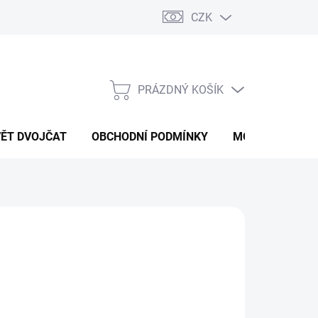
CZK
PRÁZDNÝ KOŠÍK
NÁKUPNÍ
KOŠÍK
VĚT DVOJČAT
OBCHODNÍ PODMÍNKY
MOJE OBJEDNÁ