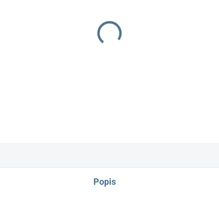
−
+
Zavinovačka je vyrobena ze 
Rozměr rychlozavinovačky je
Ve stejném barevném provede
postýlek a kolébek.
DETAILNÍ INFORMACE
Popis