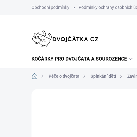
Přejít
Obchodní podmínky
Podmínky ochrany osobních ú
na
obsah
KOČÁRKY PRO DVOJČATA A SOUROZENCE
Domů
Péče o dvojčata
Spinkání dětí
Zavi
Neohodnoceno
Podrobnosti hodn