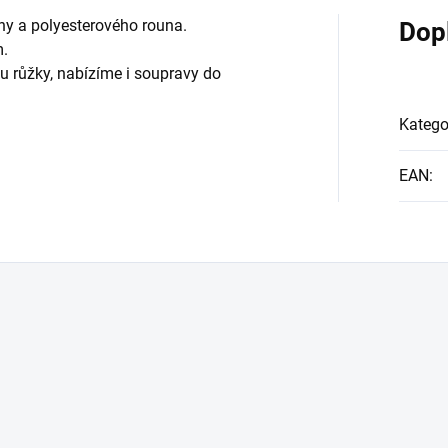
ny a polyesterového rouna.
Dop
m.
u růžky, nabízíme i soupravy do
Katego
EAN
: