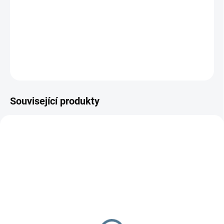
Adaptér Book for Two pro sourozenecký kočárek
DETAILNÍ INFORMACE
ZEPTAT SE
Související produkty
SKLADEM
Book for two s měkkou