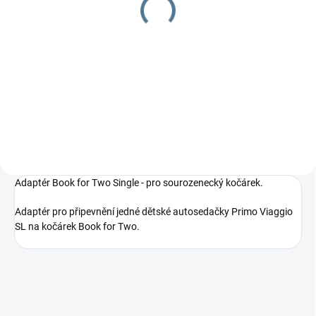
korbou
19 280 Kč
od
Detail
Dokonalý sporťák v setu s
měkkou korbičkou.
Adaptér Book for Two Single - pro sourozenecký kočárek.
Adaptér pro připevnění jedné dětské autosedačky Primo Viaggio
SL na kočárek Book for Two.