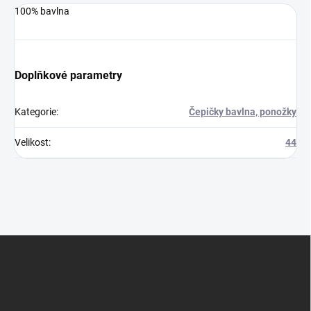
100% bavlna
Doplňkové parametry
Kategorie
:
Čepičky bavlna, ponožky
Velikost
:
44
Z
á
p
a
t