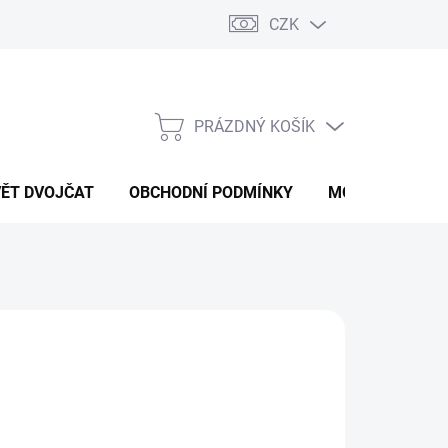
CZK
PRÁZDNÝ KOŠÍK
NÁKUPNÍ
KOŠÍK
VĚT DVOJČAT
OBCHODNÍ PODMÍNKY
MOJE OBJEDNÁ