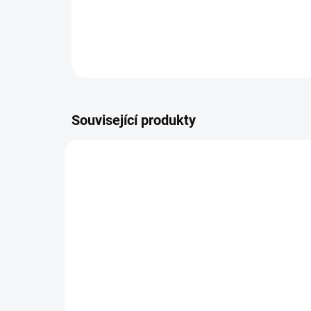
Související produkty
SKLADEM DO TÝDNE
Molitanová matrace do
Mo