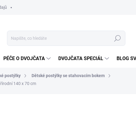
dajů
Hledat
PÉČE O DVOJČATA
DVOJČATA SPECIÁL
BLOG S
ké postýlky
Dětské postýlky se stahovacím bokem
přírodní 140 x 70 cm
ocení
ZNAČKA:
SCARLETT
3 990 Kč
Měrná
SKLADEM DO TÝDNE
cena: