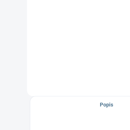
postýlky - Scarlett LUX
pos
140 x 70 x 8 cm
bar
cm
990 Kč
39
Ka
Do košíku
Dětská molitanová matrace (PUR
Dět
pěna).Výplň matrace je 100%
pěn
PUR pěna, potah matrace je 100
Výp
%...
pota
Popis