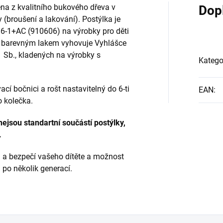
ěna z kvalitního bukového dřeva v
Dop
 (broušení a lakování). Postýlka je
6-1+AC (910606)
na výrobky pro děti
i barevným lakem vyhovuje Vyhlášce
1 Sb., kladených na výrobky s
Katego
cí bočnici a rošt nastavitelný do 6-ti
EAN
:
o kolečka.
ejsou standartní součástí postýlky,
.
u a bezpečí vašeho dítěte a možnost
i po několik generací.