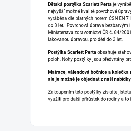
Dětská postýlka Scarlett Perta
je vyráb
nejvyšší možné kvalitě povrchové úpravy
vyráběna dle platných norem
ČSN EN 71
do 3 let. Povrchová úprava bezbarvým 
Ministerstva zdravotnictví ČR č. 84/200
lakovanou úpravou, pro děti do 3 let.
Postýlka Scarlett Perta
obsahuje stahova
poloh. Nohy postýlky jsou předvrtány pr
Matrace, válendová bočnice a kolečka n
ale je možné je objednat
z naší nabídky
Zakoupením této postýlky získáte jistot
využití pro další přírůstek do rodiny a to 