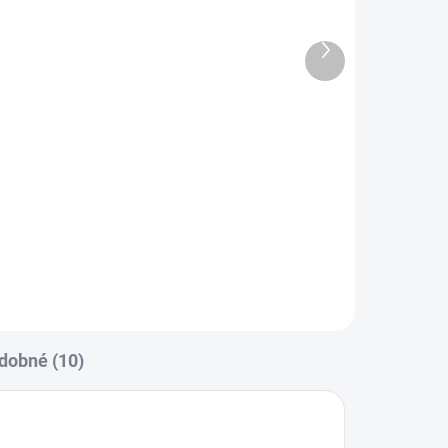
- 120 x 60 x 10,5 cm
Další
2 150 Kč
produkt
Do košíku
s
Dětská matrace s odnímatelným
AH:
potahem - anatomická a
ortopedická Potah: je vyroben z
Amicor...
dobné (10)