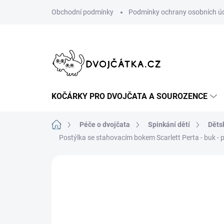
Přejít
Obchodní podmínky
Podmínky ochrany osobních ú
na
obsah
KOČÁRKY PRO DVOJČATA A SOUROZENCE
Domů
Péče o dvojčata
Spinkání dětí
Děts
Postýlka se stahovacím bokem Scarlett Perta - buk - 
Neohodnoceno
Podrobnosti hodn