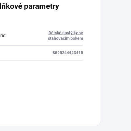
lňkové parametry
Dětské postýlky se
rie
:
stahovacím bokem
8595244423415