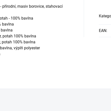
 přírodní, masiv borovice, stahovací
Katego
otah - 100% bavlna
% bavlna
% bavlna
EAN
:
r,
potah 100% bavlna
r,
potah 100% bavlna
bavlna, výplň polyester
a