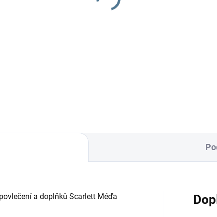
0 Kč
290 Kč
Do košíku
Do košíku
inovačka je vyrobena ze 100
Zavinovačka je vyrobena ze 1
avlny a polyesterového
% bavlny a polyesterového ro
na.Rozměr rychlozavinovačky
Rozměr rychlozavinovačky je
 ×...
×...
Po
povlečení a doplňků Scarlett Méďa
Dop