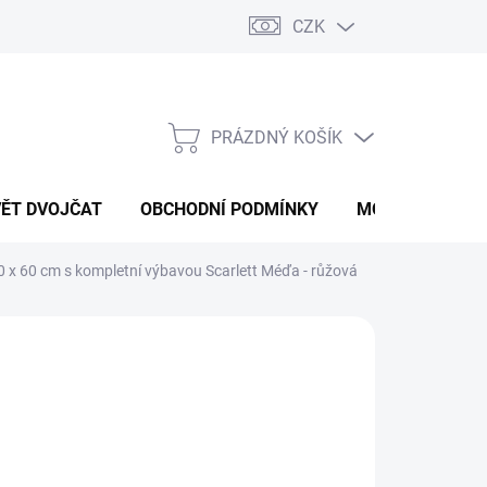
CZK
PRÁZDNÝ KOŠÍK
NÁKUPNÍ
KOŠÍK
VĚT DVOJČAT
OBCHODNÍ PODMÍNKY
MOJE OBJEDNÁ
0 x 60 cm s kompletní výbavou Scarlett Méďa - růžová