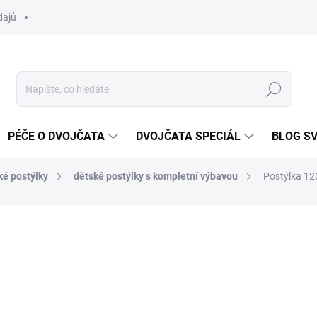
dajů
Hledat
PÉČE O DVOJČATA
DVOJČATA SPECIÁL
BLOG S
ké postýlky
dětské postýlky s kompletní výbavou
Postýlka 12
ocení
ZNAČKA:
SCARLETT
6 290 Kč
Měrná
SKLADEM DO TÝDNE
cena: