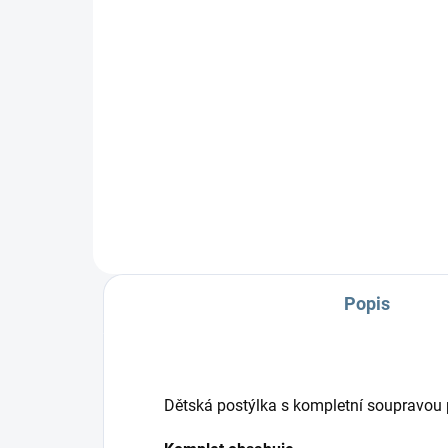
290 Kč
29
Do košíku
Zavinovačka Scarlett Grisi
Zav
Složení:100 % bavlna a
% b
polyesterové rouno Rozměr: 77 ×
rou
77 cm Ve...
je 77
Popis
Dětská postýlka s kompletní soupravou 