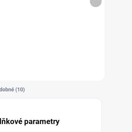
produkt
490 Kč
Do košíku
00
Zavinovačka je vyrobena ze 100
una.
% bavlny a polyesterového
 77
rouna. Rozměr
rychlozavinovačky je 77 ×...
dobné (10)
lňkové parametry