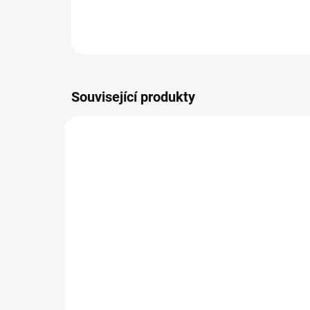
Související produkty
SKLADEM DO TÝDNE
Zavinovačka růžek
Za
Scarlett Grisi - růžová
Sca