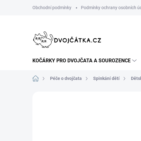
Přejít
Obchodní podmínky
Podmínky ochrany osobních ú
na
obsah
KOČÁRKY PRO DVOJČATA A SOUROZENCE
Domů
Péče o dvojčata
Spinkání dětí
Děts
Neohodnoceno
Podrobnosti hodn