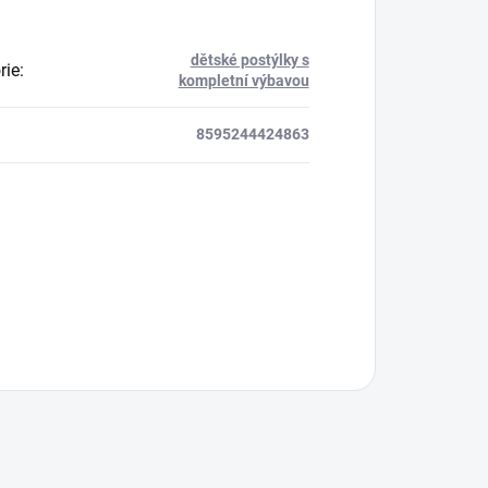
dětské postýlky s
rie
:
kompletní výbavou
8595244424863