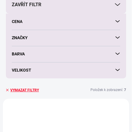
ZAVŘÍT FILTR
o
d
u
CENA
k
t
ů
ZNAČKY
BARVA
VELIKOST
Položek k zobrazení:
7
VYMAZAT FILTRY
V
ý
p
i
s