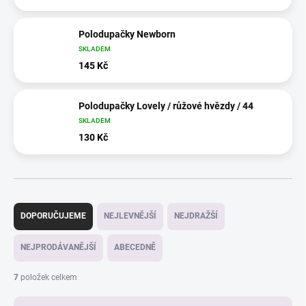
Polodupačky Newborn
SKLADEM
145 Kč
Polodupačky Lovely / růžové hvězdy / 44
SKLADEM
130 Kč
Ř
a
DOPORUČUJEME
NEJLEVNĚJŠÍ
NEJDRAŽŠÍ
z
e
NEJPRODÁVANĚJŠÍ
ABECEDNĚ
n
í
7
položek celkem
p
r