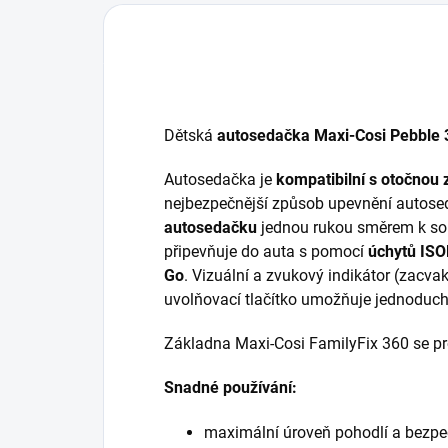
Dětská
autosedačka Maxi-Cosi
Pebble
Autosedačka je
kompatibilní s otočnou
nejbezpečnější způsob upevnění autosed
autosedačku
jednou rukou směrem k so
připevňuje do auta s pomocí
úchytů ISO
Go
. Vizuální a zvukový indikátor (zac
uvolňovací tlačítko umožňuje jednoduch
Základna Maxi-Cosi FamilyFix 360 se p
Snadné používání:
maximální úroveň pohodlí a bezpeč