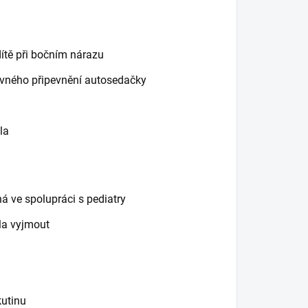
dítě při bočním nárazu
ávného připevnění autosedačky
la
 ve spolupráci s pediatry
ela vyjmout
kutinu