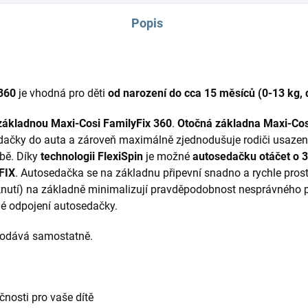
Popis
 360
je vhodná pro děti
od narození do cca 15 měsíců (0-13 kg,
 základnou Maxi-Cosi FamilyFix 360
.
Otočná základna Maxi-Cos
ačky do auta a zároveň maximálně zjednodušuje rodiči usazení
bě. Díky
technologii FlexiSpin
je možné
autosedačku otáčet o 36
FIX
. Autosedačka se na základnu připevní snadno a rychle pros
vaknutí) na základně minimalizují pravděpodobnost nesprávného
é odpojení autosedačky.
rodává samostatně.
nosti pro vaše dítě