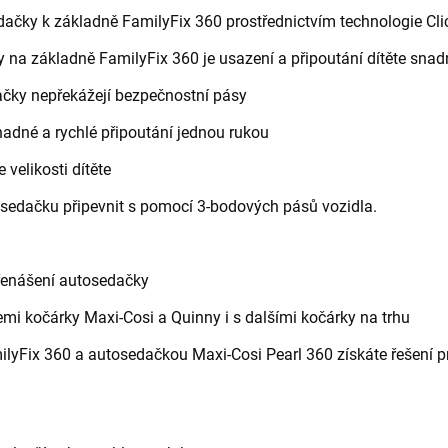
dačky k základně FamilyFix 360 prostřednictvím technologie Cl
 na základně FamilyFix 360 je usazení a připoutání dítěte sna
ačky nepřekážejí bezpečnostní pásy
adné a rychlé připoutání jednou rukou
 velikosti dítěte
sedačku připevnit s pomocí 3-bodových pásů vozidla.
řenášení autosedačky
emi kočárky Maxi-Cosi a Quinny i s dalšími kočárky na trhu
lyFix 360 a autosedačkou Maxi-Cosi Pearl 360 získáte řešení pro