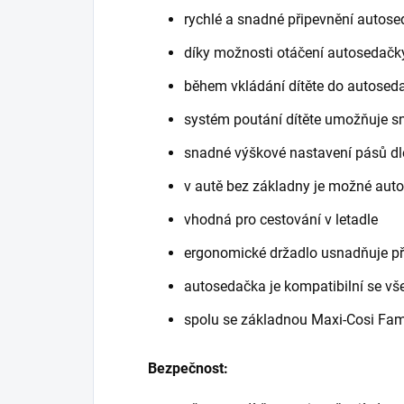
rychlé a snadné připevnění autose
díky možnosti otáčení autosedačky
během vkládání dítěte do autosed
systém poutání dítěte umožňuje sn
snadné výškové nastavení pásů dle
v autě bez základny je možné auto
vhodná pro cestování v letadle
ergonomické držadlo usnadňuje p
autosedačka je kompatibilní se vš
spolu se základnou Maxi-Cosi Fami
Bezpečnost: