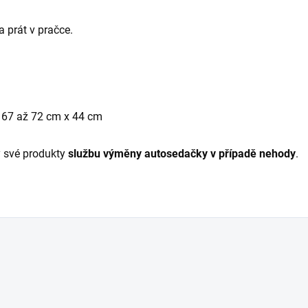
 prát v pračce.
x 67 až 72 cm x 44 cm
 své produkty
službu výměny
autosedačky v případě nehody
.