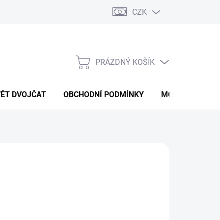
CZK
PRÁZDNÝ KOŠÍK
NÁKUPNÍ
KOŠÍK
VĚT DVOJČAT
OBCHODNÍ PODMÍNKY
MOJE OBJEDNÁ