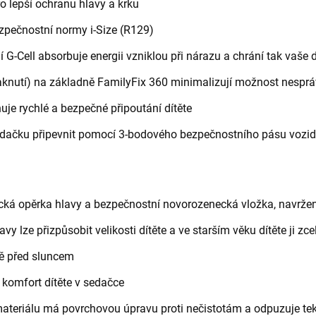
ro lepší ochranu hlavy a krku
zpečnostní normy i-Size (R129)
 G-Cell absorbuje energii vzniklou při nárazu a chrání tak vaše 
vaknutí) na základně FamilyFix 360 minimalizují možnost nespr
e rychlé a bezpečné připoutání dítěte
edačku připevnit pomocí 3-bodového bezpečnostního pásu vozid
ká opěrka hlavy a bezpečnostní novorozenecká vložka, navržená
y lze přizpůsobit velikosti dítěte a ve starším věku dítěte ji zc
tě před sluncem
ý komfort dítěte v sedačce
ateriálu má povrchovou úpravu proti nečistotám a odpuzuje te