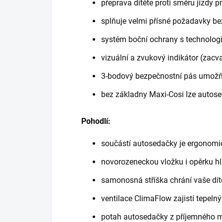
přeprava dítěte proti směru jízdy p
splňuje velmi přísné požadavky be
systém boční ochrany s technologií
vizuální a zvukový indikátor (zac
3-bodový bezpečnostní pás umožňuj
bez základny Maxi-Cosi lze autos
Pohodlí:
součástí autosedačky je ergonomic
novorozeneckou vložku i opěrku hlav
samonosná stříška chrání vaše dí
ventilace ClimaFlow zajistí tepeln
potah autosedačky z příjemného m