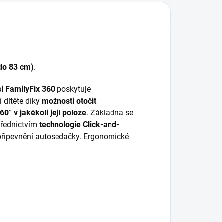
 do 83 cm)
.
i FamilyFix 360
poskytuje
 dítěte díky
možnosti otočit
0° v jakékoli její poloze
. Základna se
třednictvím
technologie Click-and-
 připevnění autosedačky. Ergonomické