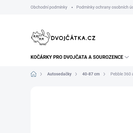
Přejít
Obchodní podmínky
Podmínky ochrany osobních ú
na
obsah
KOČÁRKY PRO DVOJČATA A SOUROZENCE
Domů
Autosedačky
40-87 cm
Pebble 360 
Neohodnoceno
Podrobnosti hodn