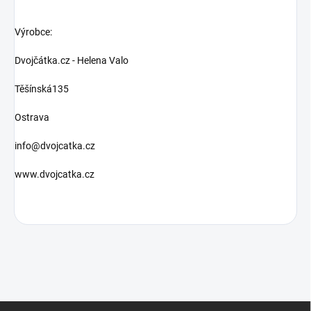
Výrobce:
Dvojčátka.cz - Helena Valo
Těšínská135
Ostrava
info@dvojcatka.cz
www.dvojcatka.cz
Z