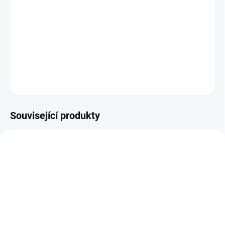
−
+
Přidat do košíku
Jarní zavinovačka / fusak do korby či autosedačky
DETAILNÍ INFORMACE
ZEPTAT SE
Související produkty
NOVINKA
SKLADEM DO TÝDNE
SKLADEM DO TÝDNE