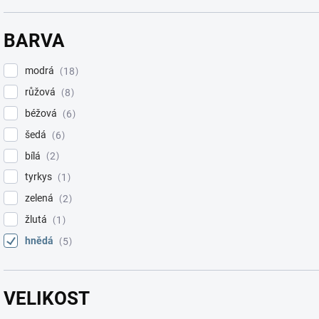
BARVA
modrá
18
růžová
8
béžová
6
šedá
6
bílá
2
tyrkys
1
zelená
2
žlutá
1
hnědá
5
VELIKOST