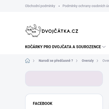
Přejít
Obchodní podmínky
Podmínky ochrany osobních ú
na
obsah
KOČÁRKY PRO DVOJČATA A SOUROZENCE
Domů
Narodí se předčasně ?
Overaly
Over
P
o
s
t
r
a
FACEBOOK
n