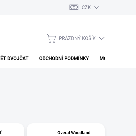
CZK
PRÁZDNÝ KOŠÍK
NÁKUPNÍ
KOŠÍK
VĚT DVOJČAT
OBCHODNÍ PODMÍNKY
MOJE OBJEDNÁ
ť
Overal Woodland