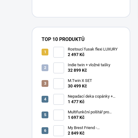
n
í
p
a
n
e
TOP 10 PRODUKTŮ
l
Rostoucí fusak flexi LUXURY
2 497 Kč
Indie twin + vložné tašky
32 899 Kč
M.Twin X SET
30 499 Kč
Nepadací deka copánky +
podložka
1 477 Kč
Multifunkční polštář pro
dvojčata Elefant
1 697 Kč
My Brest Friend -
MOMENTÁLNĚ NEDOSTUPNÉ
2 849 Kč