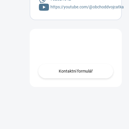
https://youtube.com/@obchoddvojcatka
Máte otázku?
Napište mi.
Kontaktní formulář