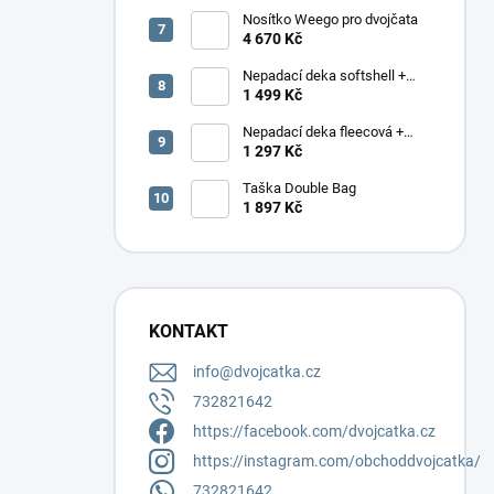
Nosítko Weego pro dvojčata
4 670 Kč
Nepadací deka softshell +
podložka
1 499 Kč
Nepadací deka fleecová +
podložka
1 297 Kč
Taška Double Bag
1 897 Kč
KONTAKT
info
@
dvojcatka.cz
732821642
https://facebook.com/dvojcatka.cz
https://instagram.com/obchoddvojcatka/
732821642