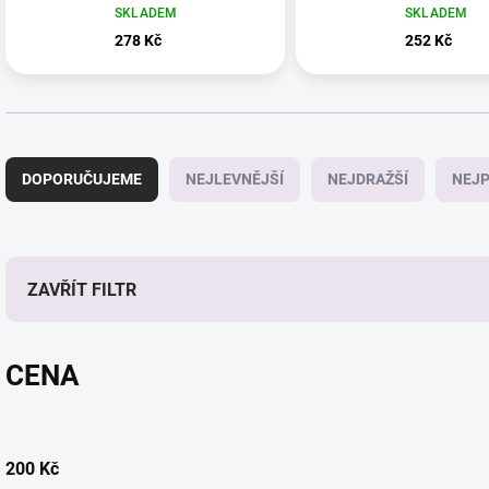
SKLADEM
SKLADEM
278 Kč
252 Kč
Ř
a
DOPORUČUJEME
NEJLEVNĚJŠÍ
NEJDRAŽŠÍ
NEJP
z
e
n
í
p
ZAVŘÍT FILTR
r
o
d
CENA
u
k
t
ů
200
Kč