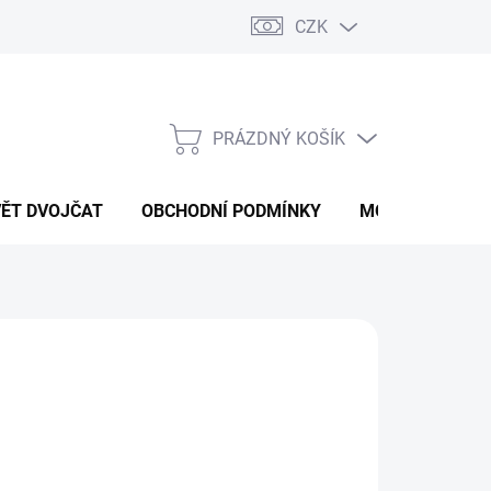
CZK
PRÁZDNÝ KOŠÍK
NÁKUPNÍ
KOŠÍK
VĚT DVOJČAT
OBCHODNÍ PODMÍNKY
MOJE OBJEDNÁ