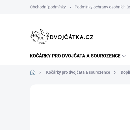
Přejít
Obchodní podmínky
Podmínky ochrany osobních ú
na
obsah
KOČÁRKY PRO DVOJČATA A SOUROZENCE
Domů
Kočárky pro dvojčata a sourozence
Dopl
Neohodnoceno
Podrobnosti hodn
ŠIJEME V ČR 🧵✂