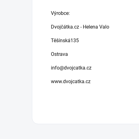
Výrobce:
Dvojčátka.cz - Helena Valo
Těšínská135
Ostrava
info@dvojcatka.cz
www.dvojcatka.cz