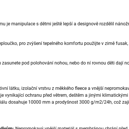
rému je manipulace s dětmi ještě lepší a designově rozdělil nánož
loučko, pro zvýšení tepelného komfortu použijte v zimě fusak, 
 zasunete pod polohování nohou, nebo do ní rovnou děti dají no
ktivní látku, izolační vrstvu z měkkého fleece a vnější nepromo
 vynikající ochranu před větrem, deštěm a jinými klimatickými
iálu dosahuje 10000 mm a prodyšnost 3000 g/m2/24h, což zajiš
vlivům:
Nepromokavý vnější materiál s membránou chrání před d