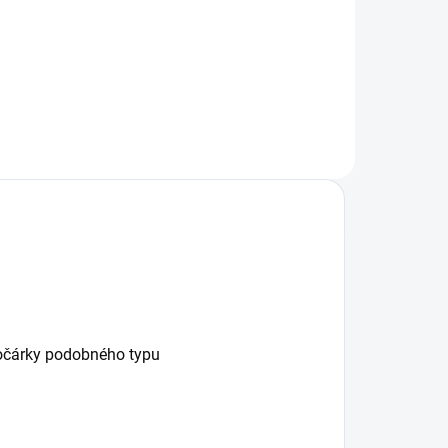
pro dvě děti na sportovní kočárky.
kočárky podobného typu