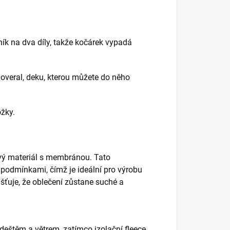
ník na dva díly, takže kočárek vypadá
overal, deku, kterou můžete do něho
žky.
kavý materiál s membránou. Tato
 podmínkami, čímž je ideální pro výrobu
ťuje, že oblečení zůstane suché a
eštěm a větrem, zatímco izolační fleece