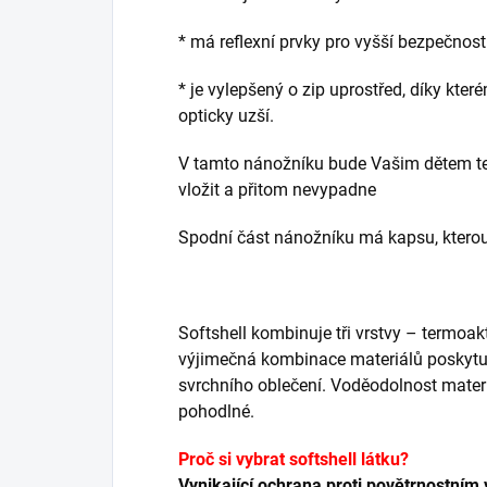
* má reflexní prvky pro vyšší bezpečnost
* je vylepšený o zip uprostřed, díky kte
opticky uzší.
V tamto nánožníku bude Vašim dětem tep
vložit a přitom nevypadne
Spodní část nánožníku má kapsu, kterou
Softshell kombinuje tři vrstvy – termoa
výjimečná kombinace materiálů poskytuje
svrchního oblečení. Voděodolnost mater
pohodlné.
Proč si vybrat softshell látku?
Vynikající ochrana proti povětrnostním 