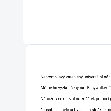
na sportovní kočárky TFK
Nepromokavý zateplený univerzální náno
Máme ho vyzkoušený na : Easywalker, T
Nánožník se upevní na kočárek pomocí 
*obsahuje navíc uchycení na stříšku koč