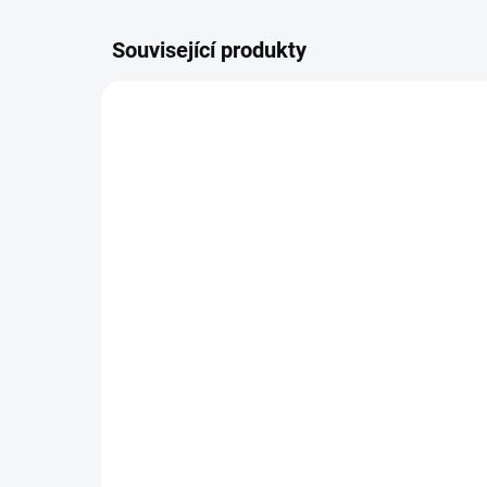
Související produkty
DOPORU
ŠIJEME
SKLADEM
Pláštěnka na TFK
Ne
twin/duo
TW
930 Kč
od
Do košíku