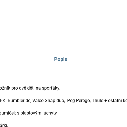
Podložka do kočárku včetně
nepadací deky, jeden z TOP
produktů.
Popis
žník pro dvě děti na sporťáky.
FK Bumbleride, Valco Snap duo, Peg Perego, Thule + ostatní 
gumiček s plastovými úchyty
árku.