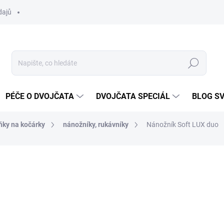
dajů
Hledat
PÉČE O DVOJČATA
DVOJČATA SPECIÁL
BLOG S
ňky na kočárky
nánožníky, rukávníky
Nánožník Soft LUX duo
ocení
ZNAČKA:
DVOJČÁTKA.CZ
1 697 Kč
Měrná
ZVOLTE VARIANTU