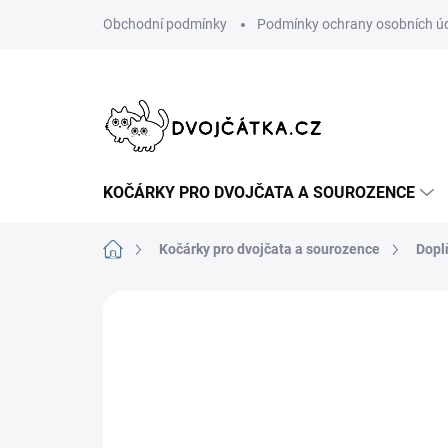
Přejít
Obchodní podmínky
Podmínky ochrany osobních ú
na
obsah
KOČÁRKY PRO DVOJČATA A SOUROZENCE
Domů
Kočárky pro dvojčata a sourozence
Dopl
Neohodnoceno
Podrobnosti hodn