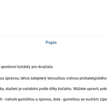
nepadací deky, jeden z TOP
produktů.
Popis
 sportovní kočárky pro dvojčata.
u úpravou, lehce zateplený tenoučkou vrstvou protialergického
eby, stažení je variabilní podle šířky kočárku. Můžete upravit, po
ch - nahoře gumičkou a sponou, dole - gumičkou se suchým zip