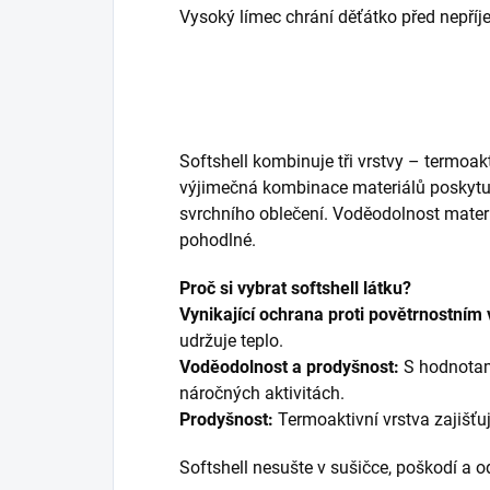
Vysoký límec chrání děťátko před nepří
Softshell kombinuje tři vrstvy – termoa
výjimečná kombinace materiálů poskytuje
svrchního oblečení. Voděodolnost mater
pohodlné.
Proč si vybrat softshell látku?
Vynikající ochrana proti povětrnostním 
udržuje teplo.
Voděodolnost a prodyšnost:
S hodnotam
náročných aktivitách.
Prodyšnost:
Termoaktivní vrstva zajišťuj
Softshell nesušte v sušičce, poškodí a od