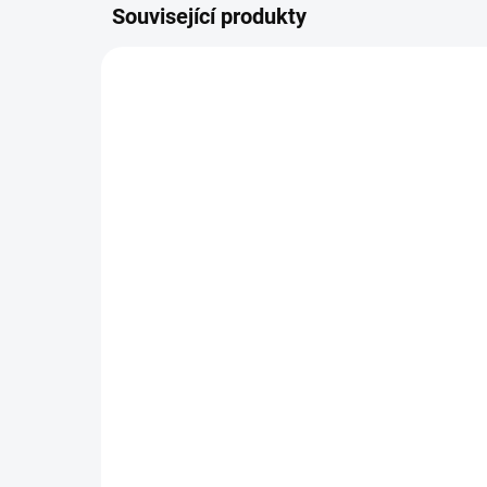
Související produkty
DOPORU
ŠIJEME
SKLADEM
Pláštěnka na TFK
Ne
twin/duo
TW
930 Kč
od
Do košíku
na sportovní kočárky TFK