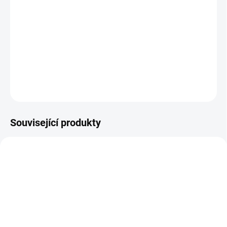
−
+
Přidat do košíku
Softshellový zateplený nánožník pro dvě děti na sportovní
kočárky.
DETAILNÍ INFORMACE
ZEPTAT SE
Související produkty
DOPORUČUJI👍🏻
ŠIJEME V ČR 🧵✂
SKLADEM
DOBA UŠITÍ 10-14 DNŮ