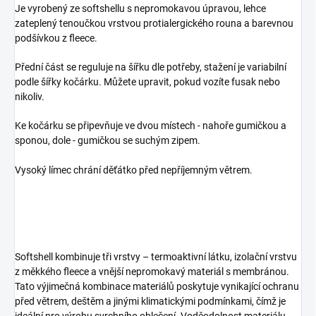
Je vyrobený ze softshellu s nepromokavou úpravou, lehce
zateplený tenoučkou vrstvou protialergického rouna a barevnou
podšívkou z fleece.
Přední část se reguluje na šířku dle potřeby, stažení je variabilní
podle šířky kočárku. Můžete upravit, pokud vozíte fusak nebo
nikoliv.
Ke kočárku se připevňuje ve dvou místech - nahoře gumičkou a
sponou, dole - gumičkou se suchým zipem.
Vysoký límec chrání děťátko před nepříjemným větrem.
Softshell kombinuje tři vrstvy – termoaktivní látku, izolační vrstvu
z měkkého fleece a vnější nepromokavý materiál s membránou.
Tato výjimečná kombinace materiálů poskytuje vynikající ochranu
před větrem, deštěm a jinými klimatickými podmínkami, čímž je
ideální pro výrobu svrchního oblečení. Voděodolnost materiálu