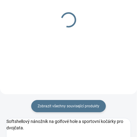
Pláštěnka na TFK
Nepadací deka/nánožník
twin/duo
TWIST
930 Kč
837 Kč
od
Do košíku
Detail
na sportovní kočárky TFK
Zobrazit všechny související produkty
Softshellový nánožník na golfové hole a sportovní kočárky pro
dvojčata.