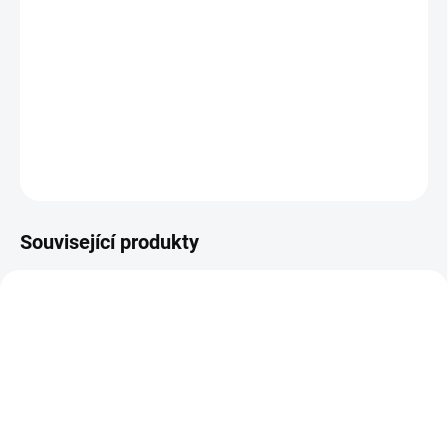
−
+
Přidat do košíku
Softshellový zateplený nánožník pro dvě děti na sportovní
kočárky.
DETAILNÍ INFORMACE
ZEPTAT SE
Související produkty
DOPORUČUJI👍🏻
ŠIJEME V ČR 🧵✂
SKLADEM
DOBA UŠITÍ 10-14 DNŮ