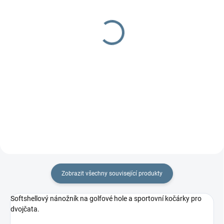
Pláštěnka na TFK
Nepadací deka/nánožník
twin/duo
TWIST
930 Kč
837 Kč
od
Do košíku
Detail
na sportovní kočárky TFK
Zobrazit všechny související produkty
Softshellový nánožník na golfové hole a sportovní kočárky pro
dvojčata.