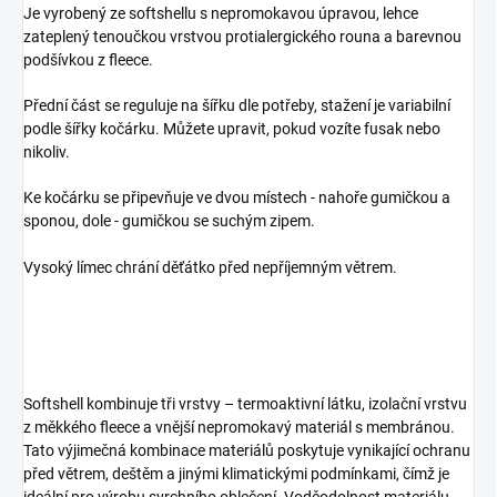
Je vyrobený ze softshellu s nepromokavou úpravou, lehce
zateplený tenoučkou vrstvou protialergického rouna a barevnou
podšívkou z fleece.
Přední část se reguluje na šířku dle potřeby, stažení je variabilní
podle šířky kočárku. Můžete upravit, pokud vozíte fusak nebo
nikoliv.
Ke kočárku se připevňuje ve dvou místech - nahoře gumičkou a
sponou, dole - gumičkou se suchým zipem.
Vysoký límec chrání děťátko před nepříjemným větrem.
Softshell kombinuje tři vrstvy – termoaktivní látku, izolační vrstvu
z měkkého fleece a vnější nepromokavý materiál s membránou.
Tato výjimečná kombinace materiálů poskytuje vynikající ochranu
před větrem, deštěm a jinými klimatickými podmínkami, čímž je
ideální pro výrobu svrchního oblečení. Voděodolnost materiálu