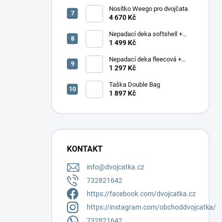
Nosítko Weego pro dvojčata
4 670 Kč
Nepadací deka softshell +
podložka
1 499 Kč
Nepadací deka fleecová +
podložka
1 297 Kč
Taška Double Bag
1 897 Kč
KONTAKT
info
@
dvojcatka.cz
732821642
https://facebook.com/dvojcatka.cz
https://instagram.com/obchoddvojcatka/
732821642