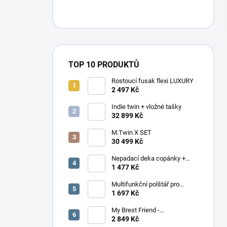
n
í
p
a
n
e
TOP 10 PRODUKTŮ
l
Rostoucí fusak flexi LUXURY
2 497 Kč
Indie twin + vložné tašky
32 899 Kč
M.Twin X SET
30 499 Kč
Nepadací deka copánky +
podložka
1 477 Kč
Multifunkční polštář pro
dvojčata Elefant
1 697 Kč
My Brest Friend -
MOMENTÁLNĚ NEDOSTUPNÉ
2 849 Kč