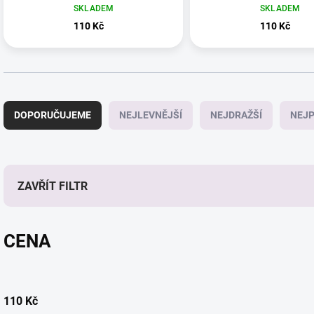
SKLADEM
SKLADEM
110 Kč
110 Kč
Ř
a
DOPORUČUJEME
NEJLEVNĚJŠÍ
NEJDRAŽŠÍ
NEJP
z
e
n
í
p
ZAVŘÍT FILTR
r
o
d
CENA
u
k
t
ů
110
Kč