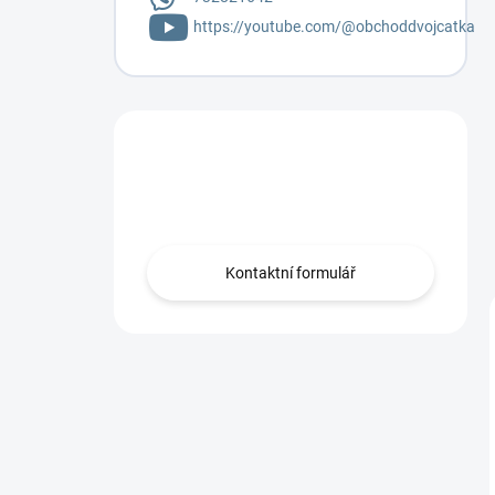
https://youtube.com/@obchoddvojcatka
Máte otázku?
Napište mi.
Kontaktní formulář