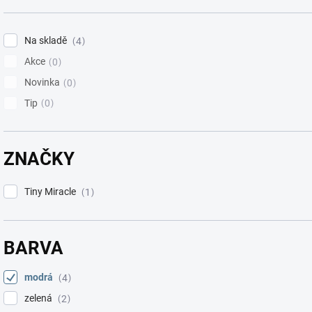
Na skladě
4
Akce
0
Novinka
0
Tip
0
ZNAČKY
Tiny Miracle
1
BARVA
modrá
4
zelená
2