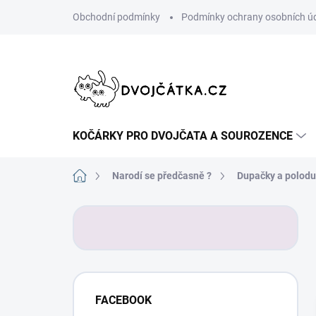
Přejít
Obchodní podmínky
Podmínky ochrany osobních ú
na
obsah
KOČÁRKY PRO DVOJČATA A SOUROZENCE
Domů
Narodí se předčasně ?
Dupačky a polod
P
o
s
t
r
a
FACEBOOK
n