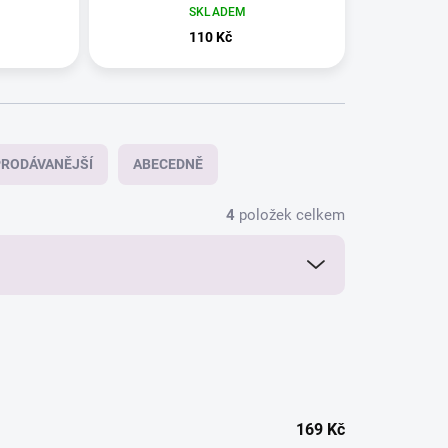
SKLADEM
110 Kč
RODÁVANĚJŠÍ
ABECEDNĚ
4
položek celkem
169
Kč