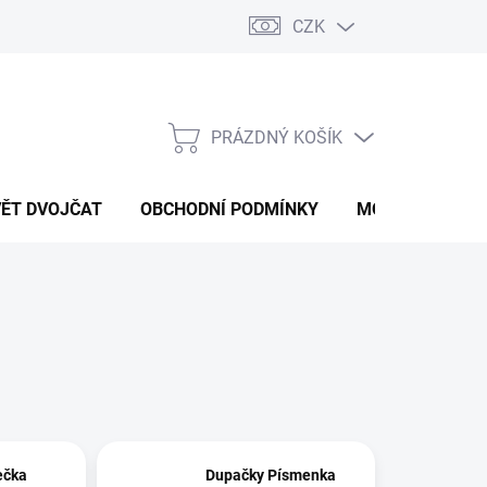
CZK
PRÁZDNÝ KOŠÍK
NÁKUPNÍ
KOŠÍK
VĚT DVOJČAT
OBCHODNÍ PODMÍNKY
MOJE OBJEDNÁ
ečka
Dupačky Písmenka