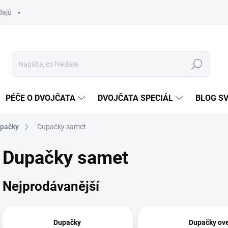
dajů
Hledat
PÉČE O DVOJČATA
DVOJČATA SPECIÁL
BLOG S
upačky
Dupačky samet
Dupačky samet
Nejprodávanější
Dupačky
Dupačky ov