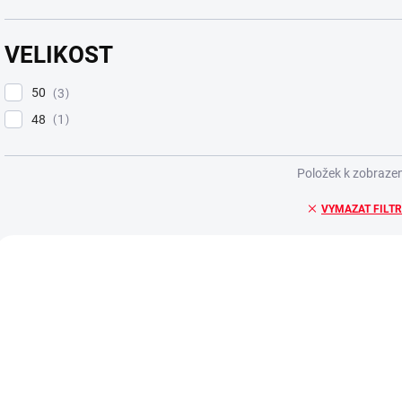
VELIKOST
50
3
48
1
Položek k zobrazen
VYMAZAT FILT
V
ý
p
i
s
p
r
o