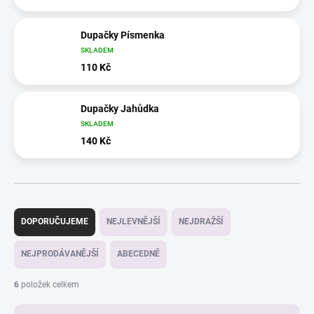
Dupačky Písmenka
SKLADEM
110 Kč
Dupačky Jahůdka
SKLADEM
140 Kč
Ř
a
DOPORUČUJEME
NEJLEVNĚJŠÍ
NEJDRAŽŠÍ
z
e
NEJPRODÁVANĚJŠÍ
ABECEDNĚ
n
í
6
položek celkem
p
r