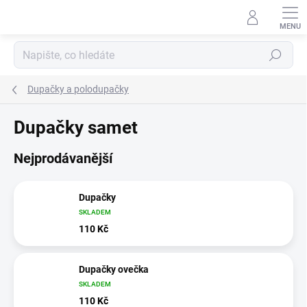
Přejít
na
obsah
Hledat
Dupačky a polodupačky
Dupačky samet
Nejprodávanější
Dupačky
SKLADEM
110 Kč
Dupačky ovečka
SKLADEM
110 Kč