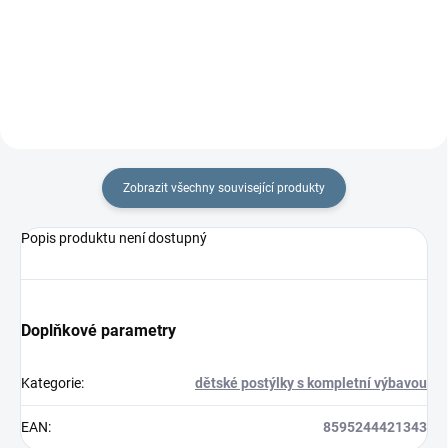
77 cm Ve...
je 77 ×...
Zobrazit všechny související produkty
Popis produktu není dostupný
Doplňkové parametry
Kategorie
:
dětské postýlky s kompletní výbavou
EAN
:
8595244421343