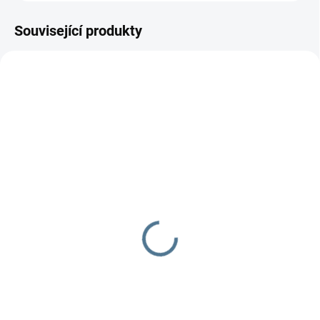
Související produkty
SKLADEM DO TÝDNE
SKLADEM DO TÝDNE
Zavinovačka růžek
Zavinovačka růžek
Scarlett Grisi - růžová
Scarlett MÉĎA - modrá
290 Kč
349 Kč
Do košíku
Do košíku
Zavinovačka Scarlett Grisi
Zavinovačka je vyrobena ze 100
Složení:100 % bavlna a
% bavlny a polyesterového
polyesterové rouno Rozměr: 77 ×
rouna.Rozměr rychlozavinovačky