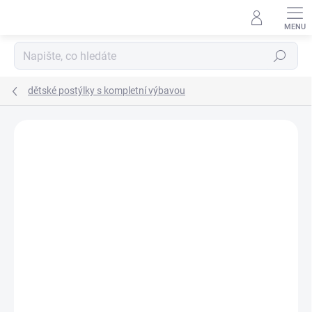
Přejít
na
obsah
Hledat
dětské postýlky s kompletní výbavou
Neohodnoceno
Podrobnosti hodnocení
ZNAČKA:
SCARLETT