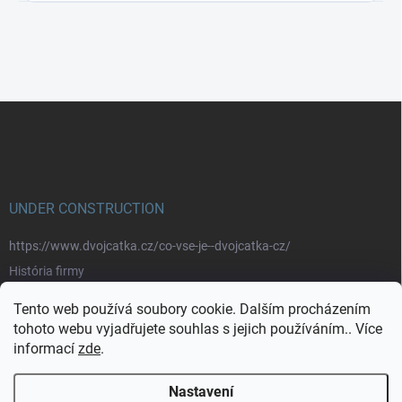
Z
á
p
a
t
í
UNDER CONSTRUCTION
https://www.dvojcatka.cz/co-vse-je--dvojcatka-cz/
História firmy
Prečo nakupovať u nás
Tento web používá soubory cookie. Dalším procházením
Značky
tohoto webu vyjadřujete souhlas s jejich používáním.. Více
informací
zde
.
https://www.dvojcatka.cz/kontakty/>
Nastavení