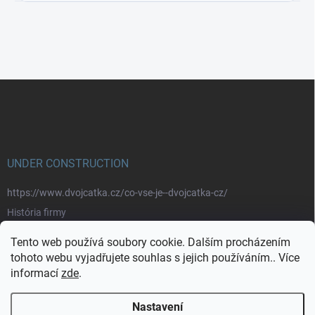
Z
á
p
a
t
í
UNDER CONSTRUCTION
https://www.dvojcatka.cz/co-vse-je--dvojcatka-cz/
História firmy
Prečo nakupovať u nás
Tento web používá soubory cookie. Dalším procházením
Značky
tohoto webu vyjadřujete souhlas s jejich používáním.. Více
informací
zde
.
https://www.dvojcatka.cz/kontakty/>
Nastavení