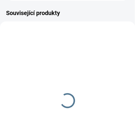
Související produkty
SKLADEM DO TÝDNE
SKLADEM DO TÝDNE
Zavinovačka růžek
Zavinovačka - růžek -
Scarlett Kulíšek - modrá
Scarlett Pegas - šedá
290 Kč
290 Kč
Do košíku
Do košíku
Zavinovačka je vyrobena ze 100
Zavinovačka je vyrobena ze 100
% bavlny a polyesterového
% bavlny a polyesterového
rouna. Rozměr
rouna.Rozměr rychlozavinovačky