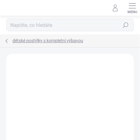
Přejít
na
obsah
Hledat
dětské postýlky s kompletní výbavou
Neohodnoceno
Podrobnosti hodnocení
ZNAČKA:
SCARLETT