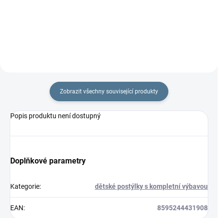
rychlozavinovačky je 77 ×...
je 77 ×...
Zobrazit všechny související produkty
Popis produktu není dostupný
Doplňkové parametry
Kategorie
:
dětské postýlky s kompletní výbavou
EAN
:
8595244431908