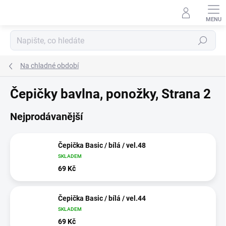
Přejít
na
obsah
Hledat
Na chladné období
Čepičky bavlna, ponožky
, Strana 2
Nejprodávanější
Čepička Basic / bílá / vel.48
SKLADEM
69 Kč
Čepička Basic / bílá / vel.44
SKLADEM
69 Kč