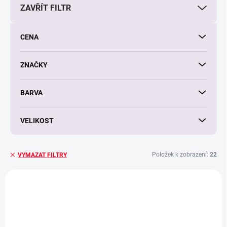
ZAVŘÍT FILTR
o
d
u
CENA
k
t
ů
ZNAČKY
BARVA
VELIKOST
Položek k zobrazení:
22
VYMAZAT FILTRY
V
ý
p
i
s