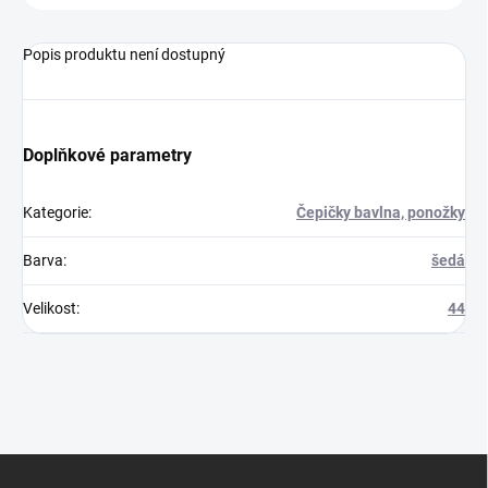
Popis produktu není dostupný
Doplňkové parametry
Kategorie
:
Čepičky bavlna, ponožky
Barva
:
šedá
Velikost
:
44
Z