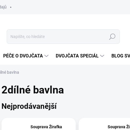
dajů
Hledat
PÉČE O DVOJČATA
DVOJČATA SPECIÁL
BLOG S
ílné bavlna
2dílné bavlna
Nejprodávanější
Souprava Žirafka
Souprava Ži