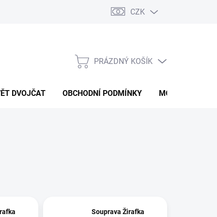
CZK
PRÁZDNÝ KOŠÍK
NÁKUPNÍ
KOŠÍK
VĚT DVOJČAT
OBCHODNÍ PODMÍNKY
MOJE OBJEDNÁ
rafka
Souprava Žirafka