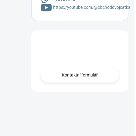
https://youtube.com/@obchoddvojcatka
Máte otázku?
Napište mi.
Kontaktní formulář