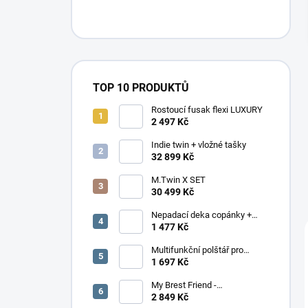
n
í
p
a
n
e
TOP 10 PRODUKTŮ
l
Rostoucí fusak flexi LUXURY
2 497 Kč
Indie twin + vložné tašky
32 899 Kč
M.Twin X SET
30 499 Kč
Nepadací deka copánky +
podložka
1 477 Kč
Multifunkční polštář pro
dvojčata Elefant
1 697 Kč
My Brest Friend -
MOMENTÁLNĚ NEDOSTUPNÉ
2 849 Kč