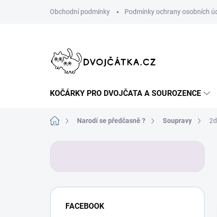
Přejít
Obchodní podmínky
Podmínky ochrany osobních ú
na
obsah
KOČÁRKY PRO DVOJČATA A SOUROZENCE
Domů
Narodí se předčasně ?
Soupravy
2d
P
o
s
t
r
a
FACEBOOK
n