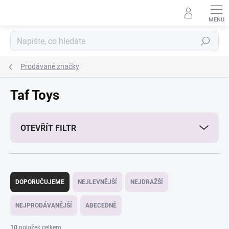
Přejít
na
obsah
Hledat
Prodávané značky
Taf Toys
OTEVŘÍT FILTR
Ř
a
DOPORUČUJEME
NEJLEVNĚJŠÍ
NEJDRAŽŠÍ
z
e
NEJPRODÁVANĚJŠÍ
ABECEDNĚ
n
í
10
položek celkem