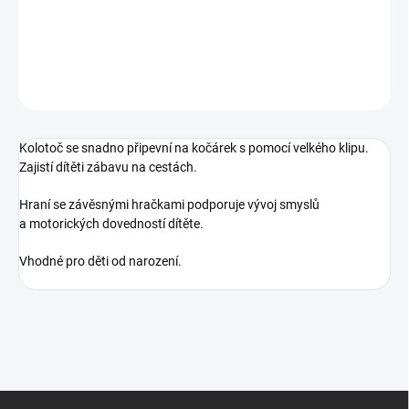
DETAILNÍ INFORMACE
ZEPTAT SE
Kolotoč se snadno připevní na kočárek s pomocí velkého klipu.
Zajistí dítěti zábavu na cestách.
Hraní se závěsnými hračkami podporuje vývoj smyslů
a motorických dovedností dítěte.
Vhodné pro děti od narození.
Z