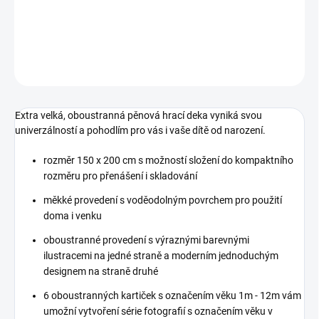
DETAILNÍ INFORMACE
ZEPTAT SE
Extra velká, oboustranná pěnová hrací deka vyniká svou
univerzálností a pohodlím pro vás i vaše dítě od narození.
rozměr 150 x 200 cm s možností složení do kompaktního
rozměru pro přenášení i skladování
měkké provedení s voděodolným povrchem pro použití
doma i venku
oboustranné provedení s výraznými barevnými
ilustracemi na jedné straně a moderním jednoduchým
designem na straně druhé
6 oboustranných kartiček s označením věku 1m - 12m vám
umožní vytvoření série fotografií s označením věku v