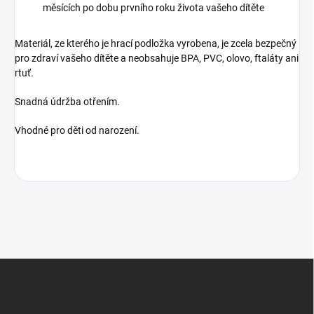
měsících po dobu prvního roku života vašeho dítěte
Materiál, ze kterého je hrací podložka vyrobena, je zcela bezpečný
pro zdraví vašeho dítěte a neobsahuje BPA, PVC, olovo, ftaláty ani
rtuť.
Snadná údržba otřením.
Vhodné pro děti od narození.
Z
á
p
a