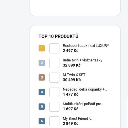
n
í
p
a
n
e
TOP 10 PRODUKTŮ
l
Rostoucí fusak flexi LUXURY
2 497 Kč
Indie twin + vložné tašky
32 899 Kč
M.Twin X SET
30 499 Kč
Nepadací deka copánky +
podložka
1 477 Kč
Multifunkční polštář pro
dvojčata Elefant
1 697 Kč
My Brest Friend -
MOMENTÁLNĚ NEDOSTUPNÉ
2 849 Kč