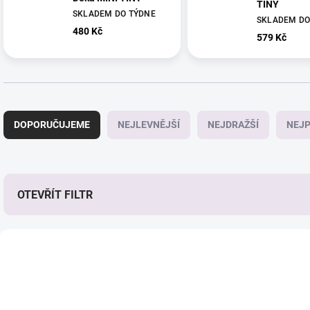
TINY
SKLADEM DO TÝDNE
SKLADEM DO
480 Kč
579 Kč
Ř
a
DOPORUČUJEME
NEJLEVNĚJŠÍ
NEJDRAŽŠÍ
NEJP
z
e
n
í
p
OTEVŘÍT FILTR
r
o
V
d
ý
u
p
k
i
t
s
ů