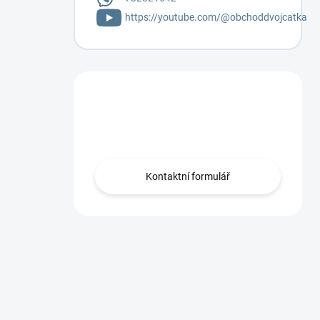
https://youtube.com/@obchoddvojcatka
Máte otázku?
Napište mi.
Kontaktní formulář