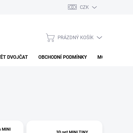
CZK
PRÁZDNÝ KOŠÍK
NÁKUPNÍ
KOŠÍK
VĚT DVOJČAT
OBCHODNÍ PODMÍNKY
MOJE OBJEDNÁ
NI
3D set MINI TINY