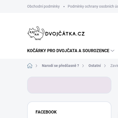
Přejít
Obchodní podmínky
Podmínky ochrany osobních ú
na
obsah
KOČÁRKY PRO DVOJČATA A SOUROZENCE
Domů
Narodí se předčasně ?
Ostatní
Zavi
P
o
s
t
r
a
FACEBOOK
n