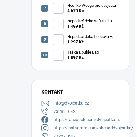
Nosítko Weego pro dvojčata
4 670 Kč
Nepadací deka softshell +
podložka
1 499 Kč
Nepadací deka fleecová +
podložka
1 297 Kč
Taška Double Bag
1 897 Kč
KONTAKT
info
@
dvojcatka.cz
732821642
https://facebook.com/dvojcatka.cz
https://instagram.com/obchoddvojcatka/
732821642