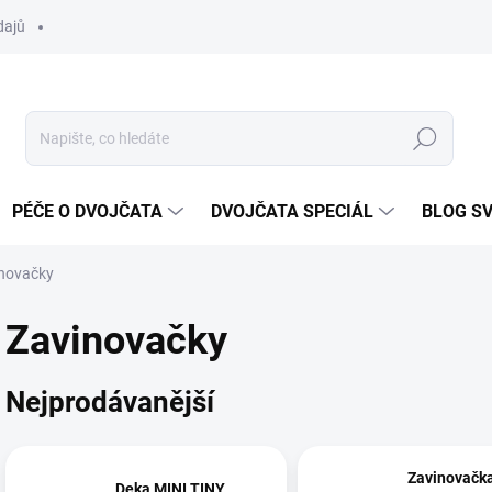
dajů
Hledat
PÉČE O DVOJČATA
DVOJČATA SPECIÁL
BLOG S
novačky
Zavinovačky
Nejprodávanější
Zavinovačka MI
Deka MINI TINY